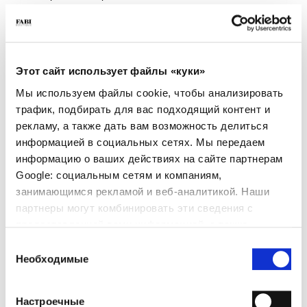
- Подошва: Резина
- Цвет: Рыжевато-коричневый
- Посадка: Стандартная
- Сделано в Италии
Этот сайт использует файлы «куки»
ПОЧЕМУ ОН ОСОБЕННЫЙ?
Мы используем файлы cookie, чтобы анализировать
трафик, подбирать для вас подходящий контент и
рекламу, а также дать вам возможность делиться
информацией в социальных сетях. Мы передаем
информацию о ваших действиях на сайте партнерам
Google: социальным сетям и компаниям,
ПРЕМИАЛЬНЫЕ
СДЕЛАНО В ИТАЛИИ
ЛЕГКИЕ И УДОБНЫЕ
занимающимся рекламой и веб-аналитикой. Наши
МАТЕРИАЛЫ
партнеры могут комбинировать эти сведения с
предоставленной вами информацией, а также
данными, которые они получили при использовании
Выбор
вами их сервисов.
Необходимые
согласия
Настроечные
РУЧНАЯ РАБОТА