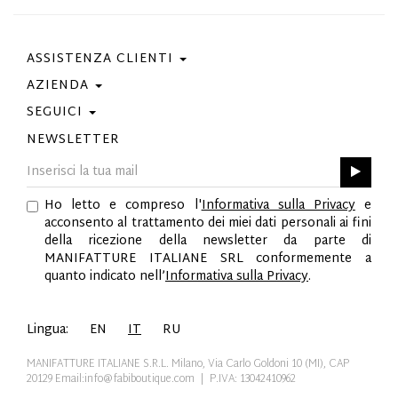
ASSISTENZA CLIENTI
AZIENDA
Contattaci
Condizioni Di Acquisto
SEGUICI
Privacy Policy
Guida Taglie
Cookie Policy
NEWSLETTER
Facebook
Gift Card
Best Of Fabi
Instagram
GPSR
Pinterest
Ho letto e compreso l'
Informativa sulla Privacy
e
Twitter
acconsento al trattamento dei miei dati personali ai fini
YouTube
della ricezione della newsletter da parte di
LinkedIn
MANIFATTURE ITALIANE SRL conformemente a
quanto indicato nell’
Informativa sulla Privacy
.
Lingua:
EN
IT
RU
MANIFATTURE ITALIANE S.R.L. Milano, Via Carlo Goldoni 10 (MI), CAP
20129
Email:info@fabiboutique.com
| P.IVA: 13042410962