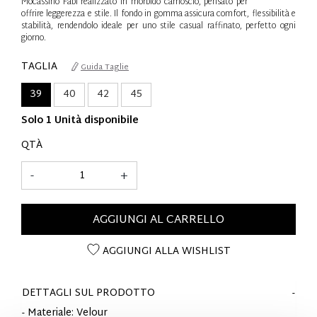
Mocassino Fabi realizzato in morbido camoscio, pensato per
offrire leggerezza e stile. Il fondo in gomma assicura comfort, flessibilità e
stabilità, rendendolo ideale per uno stile casual raffinato, perfetto ogni
giorno.
TAGLIA
Guida Taglie
39
40
42
45
Solo 1 Unità disponibile
QTÀ
-
+
AGGIUNGI AL CARRELLO
AGGIUNGI ALLA WISHLIST
DETTAGLI SUL PRODOTTO
- Materiale: Velour