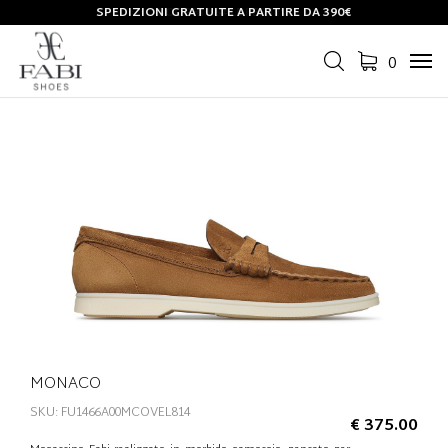
SPEDIZIONI GRATUITE A PARTIRE DA 390€
0
Tog
navi
MONACO
SKU: FU1466A00MCOVEL814
€ 375.00