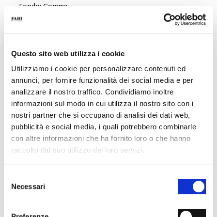
- Fondo: Gomma
- Colore: Cuoio
- Calzata: Regolare
- Made in Italy
Questo sito web utilizza i cookie
PERCHÉ È SPECIALE?
Utilizziamo i cookie per personalizzare contenuti ed
annunci, per fornire funzionalità dei social media e per
analizzare il nostro traffico. Condividiamo inoltre
informazioni sul modo in cui utilizza il nostro sito con i
nostri partner che si occupano di analisi dei dati web,
pubblicità e social media, i quali potrebbero combinarle
MATERIALI PREMIUM
MADE IN ITALY
LEGGEREZZA E
con altre informazioni che ha fornito loro o che hanno
COMFORT
raccolto dal suo utilizzo dei loro servizi.
Selezione
Necessari
del
consenso
LAVORAZIONE
Preferenze