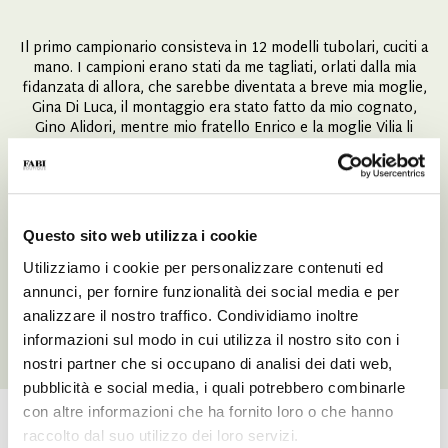
Il primo campionario consisteva in 12 modelli tubolari, cuciti a
mano. I campioni erano stati da me tagliati, orlati dalla mia
fidanzata di allora, che sarebbe diventata a breve mia moglie,
Gina Di Luca, il montaggio era stato fatto da mio cognato,
Gino Alidori, mentre mio fratello Enrico e la moglie Vilia li
avevano cuciti a mano.
Quei primi campioni li avevamo fatti nella sala da pranzo di
nostra madre, per la produzione ci organizzammo al pian
terreno, che era ancora da ultimare… Avevo 22 anni ed Enrico
Questo sito web utilizza i cookie
ne aveva 31.
Tutto ebbe inizio da lì, da quella casa, da quell’anno…
Utilizziamo i cookie per personalizzare contenuti ed
correvano i fantastici anni ’60, gli anni della nostra gioventù!”
annunci, per fornire funzionalità dei social media e per
analizzare il nostro traffico. Condividiamo inoltre
Elisio Fabi
informazioni sul modo in cui utilizza il nostro sito con i
nostri partner che si occupano di analisi dei dati web,
pubblicità e social media, i quali potrebbero combinarle
con altre informazioni che ha fornito loro o che hanno
raccolto dal suo utilizzo dei loro servizi.