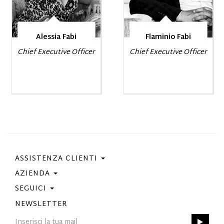
Alessia Fabi
Flaminio Fabi
Chief Executive Officer
Chief Executive Officer
ASSISTENZA CLIENTI
AZIENDA
Contattaci
Condizioni Di Acquisto
SEGUICI
Privacy Policy
Guida Taglie
Cookie Policy
NEWSLETTER
Facebook
Gift Card
Best Of Fabi
Instagram