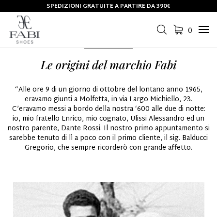
SPEDIZIONI GRATUITE A PARTIRE DA 390€
DAL
1965
0
Tog
navi
Le origini del marchio Fabi
“Alle ore 9 di un giorno di ottobre del lontano anno 1965,
eravamo giunti a Molfetta, in via Largo Michiello, 23.
C’eravamo messi a bordo della nostra ‘600 alle due di notte:
io, mio fratello Enrico, mio cognato, Ulissi Alessandro ed un
nostro parente, Dante Rossi. Il nostro primo appuntamento si
sarebbe tenuto di lì a poco con il primo cliente, il sig. Balducci
Gregorio, che sempre ricorderò con grande affetto.