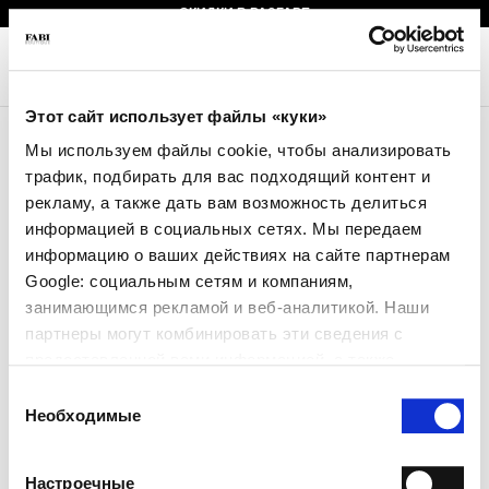
БЕСПЛАТНАЯ ДОСТАВКА ОТ €390
СКИДКИ В РАЗГАРЕ
0
Tog
navi
Этот сайт использует файлы «куки»
Мы используем файлы cookie, чтобы анализировать
трафик, подбирать для вас подходящий контент и
рекламу, а также дать вам возможность делиться
информацией в социальных сетях. Мы передаем
Коллекция Barracuda теперь доступна для эксклюзивной покупки
информацию о ваших действиях на сайте партнерам
только на специальном веб-сайте barracudashoes.it! Посетите его
Google: социальным сетям и компаниям,
сейчас!
занимающимся рекламой и веб-аналитикой. Наши
партнеры могут комбинировать эти сведения с
предоставленной вами информацией, а также
данными, которые они получили при использовании
Выбор
вами их сервисов.
Необходимые
согласия
ОБСЛУЖИВАНИЕ КЛИЕНТОВ
Настроечные