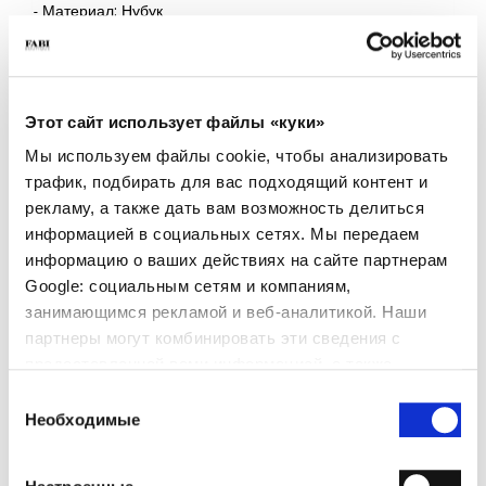
- Материал: Нубук
- Подошва: Резина
- Сделано в Италии
- Цвет: Тёмно-синий
- Посадка: Стандартная
Этот сайт использует файлы «куки»
ПОЧЕМУ ОН ОСОБЕННЫЙ?
Мы используем файлы cookie, чтобы анализировать
трафик, подбирать для вас подходящий контент и
рекламу, а также дать вам возможность делиться
информацией в социальных сетях. Мы передаем
информацию о ваших действиях на сайте партнерам
Google: социальным сетям и компаниям,
занимающимся рекламой и веб-аналитикой. Наши
ПРЕМИАЛЬНЫЕ
СДЕЛАНО В ИТАЛИИ
ЛЕГКИЕ И УДОБНЫЕ
МАТЕРИАЛЫ
партнеры могут комбинировать эти сведения с
предоставленной вами информацией, а также
данными, которые они получили при использовании
Выбор
вами их сервисов.
Необходимые
согласия