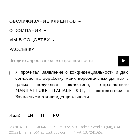
ОБСЛУЖИВАНИЕ КЛИЕНТОВ
О КОМПАНИИ
Свяжитесь С Нами
Условия Покупки
МЫ В СОЦСЕТЯХ
Политика Конфиденциальности
Руководство По Выбору Размера
Политика В Отношении Файлов Cookie
РАССЫЛКА
Facebook
ПОДАРОЧНАЯ КАРТА
Best Of Fabi
Instagram
GPSR
Pinterest
Я прочитал Заявление о конфиденциальности и даю
Twitter
согласие на обработку моих персональных данных с
YouTube
целью получения бюллетеня, отправленного
LinkedIn
MANIFATTURE ITALIANE SRL, в соответствии с
Заявлением о конфиденциальности.
Язык:
EN
IT
RU
MANIFATTURE ITALIANE S.R.L. Milano, Via Carlo Goldoni 10 (MI), CAP
20129
Email:info@fabiboutique.com
| P.IVA: 13042410962