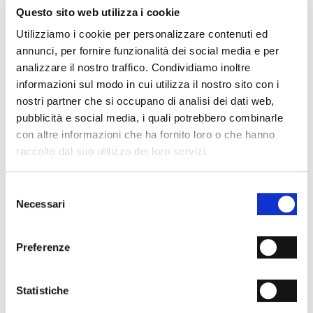
- Fondo: Cuoio
Questo sito web utilizza i cookie
- Tacco: 50mm
Utilizziamo i cookie per personalizzare contenuti ed
- Made in Italy
annunci, per fornire funzionalità dei social media e per
PERCHÉ È SPECIALE?
analizzare il nostro traffico. Condividiamo inoltre
informazioni sul modo in cui utilizza il nostro sito con i
nostri partner che si occupano di analisi dei dati web,
pubblicità e social media, i quali potrebbero combinarle
con altre informazioni che ha fornito loro o che hanno
raccolto dal suo utilizzo dei loro servizi.
MATERIALI PREMIUM
MADE IN ITALY
LAVORAZIONE
ARTIGIANALE
Selezione
Necessari
del
consenso
SPEDIZIONI
Preferenze
RESI & RIMBORSI
METODI DI PAGAMENTO
Statistiche
NEWSLETTER