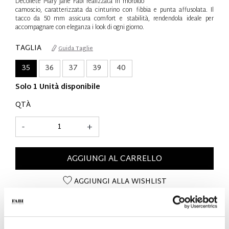
Décolleté Mary Jane Fabi realizzata in morbido
camoscio, caratterizzata da cinturino con fibbia e punta affusolata. Il
tacco da 50 mm assicura comfort e stabilità, rendendola ideale per
accompagnare con eleganza i look di ogni giorno.
TAGLIA
Guida Taglie
35
36
37
39
40
Solo 1 Unità disponibile
QTÀ
-
+
AGGIUNGI AL CARRELLO
AGGIUNGI ALLA WISHLIST
DETTAGLI SUL PRODOTTO
- Materiale: Camoscio