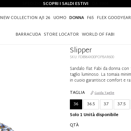
SCOPRI I SALDI ESTIVI
NEW COLLECTION A/I 26
UOMO
DONNA
F65
FLEX GOODYEAR
HOME
DONNA
CALZATURE
SLIPPER
BARRACUDA
STORE LOCATOR
WORLD OF FABI
Slipper
SKU: FD8964X00POPBAR600
Sandalo flat Fabi da donna con f
taglio luminoso. La tomaia minima
in cuoio garantisce comfort e ra
TAGLIA
Guida Taglie
36
36.5
37
37.5
Solo 1 Unità disponibile
QTÀ