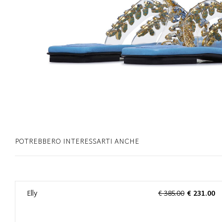
POTREBBERO INTERESSARTI ANCHE
0
Elly
€ 385.00
€ 231.00