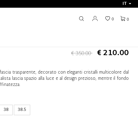
IT
0
0
€ 210.00
€ 350.00
ascia trasparente, decorato con eleganti cristalli multicolore dal
lista lascia spazio alla luce e al design prezioso, mentre il fondo
ffinatezza.
38
38.5