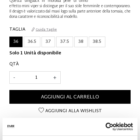
Questa slingback in morbida pelle di ovino
effetto mini viper si distingue per il suo stile femminile e contemporaneo.
Il design è valorizzato dal maxi logo sulla parte anteriore della tomaia, che
dona carattere e riconoscibilità al modello.
TAGLIA
Guida Taglie
36
36.5
37
37.5
38
38.5
Solo 1 Unità disponibile
QTÀ
-
+
AGGIUNGI AL CARRELLO
AGGIUNGI ALLA WISHLIST
DETTAGLI SUL PRODOTTO
- Materiale: Pelle di ovino effetto mini viper