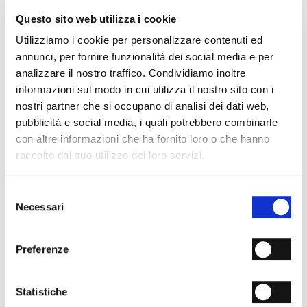
- Fondo: Cuoio
Questo sito web utilizza i cookie
- Colore: Platino
- Calzata: Regolare
Utilizziamo i cookie per personalizzare contenuti ed
- Made in Italy
annunci, per fornire funzionalità dei social media e per
analizzare il nostro traffico. Condividiamo inoltre
PERCHÉ È SPECIALE?
informazioni sul modo in cui utilizza il nostro sito con i
nostri partner che si occupano di analisi dei dati web,
pubblicità e social media, i quali potrebbero combinarle
con altre informazioni che ha fornito loro o che hanno
raccolto dal suo utilizzo dei loro servizi.
MATERIALI PREMIUM
MADE IN ITALY
LAVORAZIONE
Selezione
ARTIGIANALE
Necessari
del
consenso
SPEDIZIONI
Preferenze
RESI & RIMBORSI
METODI DI PAGAMENTO
Statistiche