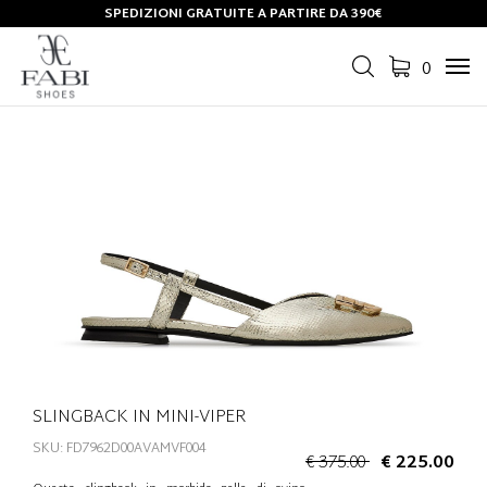
SPEDIZIONI GRATUITE A PARTIRE DA 390€
0
Tog
navi
SLINGBACK IN MINI-VIPER
SKU: FD7962D00AVAMVF004
€ 375.00
€ 225.00