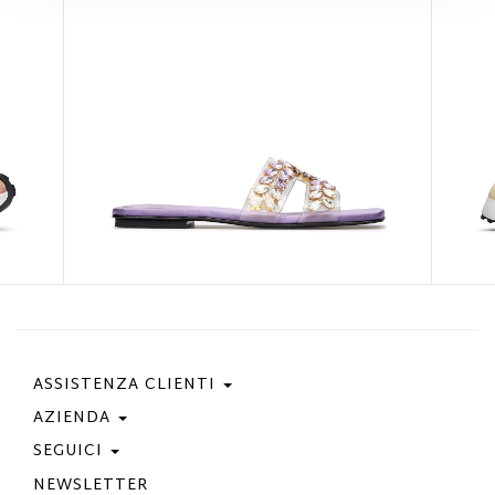
ASSISTENZA CLIENTI
AZIENDA
Contattaci
Condizioni Di Acquisto
SEGUICI
Privacy Policy
Guida Taglie
Cookie Policy
NEWSLETTER
Facebook