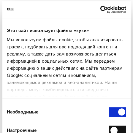
- Материал: Велюр
- Подошва: Резина
- Цвет: Тёмно-коричневый
- Сделано в Италии
Этот сайт использует файлы «куки»
ПОЧЕМУ ОН ОСОБЕННЫЙ?
Мы используем файлы cookie, чтобы анализировать
трафик, подбирать для вас подходящий контент и
рекламу, а также дать вам возможность делиться
информацией в социальных сетях. Мы передаем
информацию о ваших действиях на сайте партнерам
Google: социальным сетям и компаниям,
ПРЕМИАЛЬНЫЕ
СДЕЛАНО В ИТАЛИИ
ЛЕГКИЕ И УДОБНЫЕ
занимающимся рекламой и веб-аналитикой. Наши
МАТЕРИАЛЫ
партнеры могут комбинировать эти сведения с
предоставленной вами информацией, а также
данными, которые они получили при использовании
Выбор
вами их сервисов.
Необходимые
согласия
Настроечные
РУЧНАЯ РАБОТА