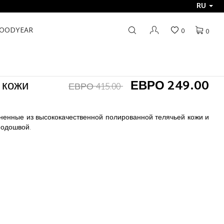
RU
GOODYEAR
0
0
 кожи
ЕВРО 249.00
ЕВРО 415.00
ненные из высококачественной полированной телячьей кожи и
подошвой.