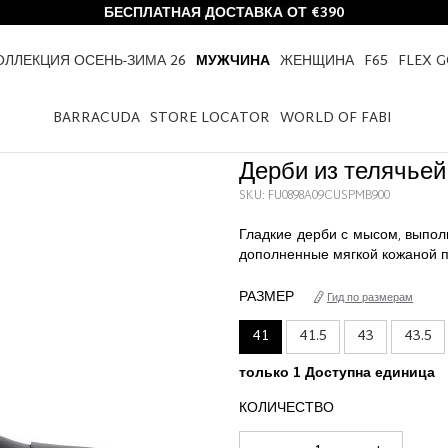
БЕСПЛАТНАЯ ДОСТАВКА ОТ €390
ОЛЛЕКЦИЯ ОСЕНЬ-ЗИМА 26
МУЖЧИНА
ЖЕНЩИНА
F65
FLEX 
HOME
МУЖЧИНА
ОБУВЬ
ДЕРБИ ИЗ ТЕЛЯЧЬЕЙ КОЖИ
BARRACUDA
STORE LOCATOR
WORLD OF FABI
Дерби из телячьей
SKU: FU0898A09CUSPMB900
Гладкие дерби с мысом, выпол
дополненные мягкой кожаной 
РАЗМЕР
Гид по размерам
41
41.5
43
43.5
только 1 Доступна единица
КОЛИЧЕСТВО