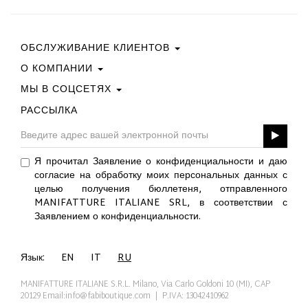
ОБСЛУЖИВАНИЕ КЛИЕНТОВ
О КОМПАНИИ
Свяжитесь С Нами
Условия Покупки
МЫ В СОЦСЕТЯХ
Политика Конфиденциальности
Руководство По Выбору Размера
Политика В Отношении Файлов Cookie
РАССЫЛКА
Facebook
ПОДАРОЧНАЯ КАРТА
Best Of Fabi
Instagram
GPSR
Pinterest
Я прочитал Заявление о конфиденциальности и даю
Twitter
согласие на обработку моих персональных данных с
YouTube
целью получения бюллетеня, отправленного
LinkedIn
MANIFATTURE ITALIANE SRL, в соответствии с
Заявлением о конфиденциальности.
Язык:
EN
IT
RU
MANIFATTURE ITALIANE S.R.L. Milano, Via Carlo Goldoni 10 (MI), CAP
20129
Email:info@fabiboutique.com
| P.IVA: 13042410962