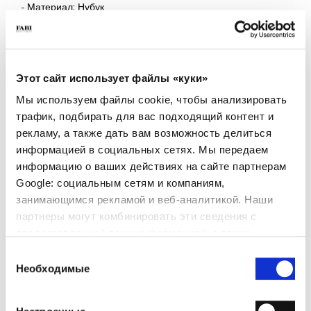
- Материал: Нубук
- Подошва: Резина
- Сделано в Италии
- Цвет: Бежевый
- Посадка: Стандартная
Этот сайт использует файлы «куки»
ПОЧЕМУ ОН ОСОБЕННЫЙ?
Мы используем файлы cookie, чтобы анализировать
трафик, подбирать для вас подходящий контент и
рекламу, а также дать вам возможность делиться
информацией в социальных сетях. Мы передаем
информацию о ваших действиях на сайте партнерам
Google: социальным сетям и компаниям,
занимающимся рекламой и веб-аналитикой. Наши
ПРЕМИАЛЬНЫЕ
СДЕЛАНО В ИТАЛИИ
ЛЕГКИЕ И УДОБНЫЕ
МАТЕРИАЛЫ
партнеры могут комбинировать эти сведения с
предоставленной вами информацией, а также
данными, которые они получили при использовании
Выбор
вами их сервисов.
Необходимые
согласия