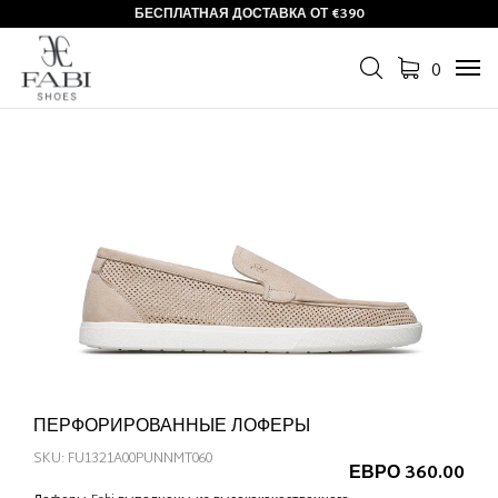
БЕСПЛАТНАЯ ДОСТАВКА ОТ €390
0
Tog
navi
ПЕРФОРИРОВАННЫЕ ЛОФЕРЫ
SKU: FU1321A00PUNNMT060
ЕВРО 360.00