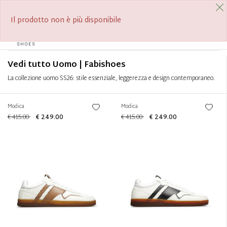
SPEDIZIONI GRATUITE A PARTIRE DA 390€
SCOPRI I SALDI ESTIVI
Filtra
+
Il prodotto non è più disponibile
0
Tog
Ordina per
+
navi
Vedi tutto Uomo | Fabishoes
La collezione uomo SS26: stile essenziale, leggerezza e design contemporaneo.
Modica
Modica
€ 415.00
€ 249.00
€ 415.00
€ 249.00