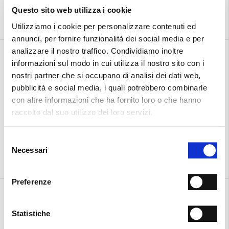
Questo sito web utilizza i cookie
Utilizziamo i cookie per personalizzare contenuti ed
annunci, per fornire funzionalità dei social media e per
analizzare il nostro traffico. Condividiamo inoltre
Sandalo con cinturino
Sandalo con cinturino
€ 310.00
€ 186.00
€ 310.00
€ 186.00
informazioni sul modo in cui utilizza il nostro sito con i
nostri partner che si occupano di analisi dei dati web,
pubblicità e social media, i quali potrebbero combinarle
con altre informazioni che ha fornito loro o che hanno
raccolto dal suo utilizzo dei loro servizi.
Selezione
Necessari
del
consenso
Preferenze
Urban
Urban
€ 380.00
€ 380.00
Statistiche