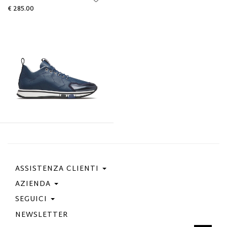
€ 285.00
ASSISTENZA CLIENTI
AZIENDA
Contattaci
Condizioni Di Acquisto
SEGUICI
Privacy Policy
Guida Taglie
Cookie Policy
NEWSLETTER
Facebook
Gift Card
Best Of Fabi