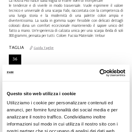
La nostra F65 nasce dalla voglia di essere liberi di interpretare
le tendenze e di viverle in modo trasversale. Vuole esprimere il valore
tecnico e universale di una scarpa Fabi, raccontata con la competenza di
una lunga storia e la modernità di una palette colori ampia e
divertentissima. La suola in gomma super flessibile con delicati dettagli
colorati dona un comfort eccezionale mantenendo il sapore unico del
fatto a mano. Un'esperienza di calzata unica per una scarpa ibrida di soli
300 grammi, pensata per tutti. Colore: Fucsia Materiale: Velour
TAGLIA
Guida Taglie
36
Solo 2 Unità disponibili
QTÀ
-
+
Questo sito web utilizza i cookie
Utilizziamo i cookie per personalizzare contenuti ed
annunci, per fornire funzionalità dei social media e per
AGGIUNGI AL CARRELLO
analizzare il nostro traffico. Condividiamo inoltre
AGGIUNGI ALLA WISHLIST
informazioni sul modo in cui utilizza il nostro sito con i
nostri partner che si occupano di analisi dei dati web,