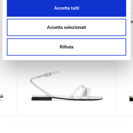
Potrebbero interessarti anche
Accetta tutti
Sandalo con cinturino alla caviglia
Slipper
€ 350.00
€ 210.00
€ 350.0
Accetta selezionati
Rifiuta