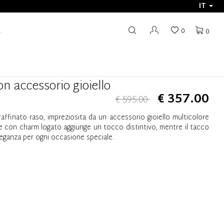
IT
R
0
0
on accessorio gioiello
€ 357.00
€ 595.00
raffinato raso, impreziosita da un accessorio gioiello multicolore
ile con charm logato aggiunge un tocco distintivo, mentre il tacco
eganza per ogni occasione speciale.