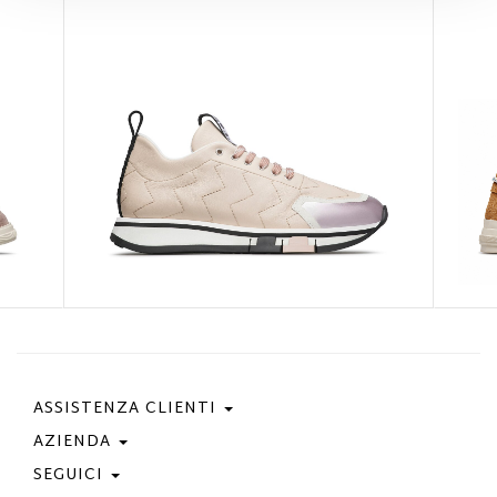
ASSISTENZA CLIENTI
AZIENDA
Contattaci
Condizioni Di Acquisto
SEGUICI
Privacy Policy