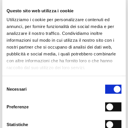
- Colore: Marrone
- Altezza: 19 cm
Questo sito web utilizza i cookie
- Lunghezza: 32 cm
Utilizziamo i cookie per personalizzare contenuti ed
- Profondità: 13 cm
- Made in Italy
annunci, per fornire funzionalità dei social media e per
analizzare il nostro traffico. Condividiamo inoltre
PERCHÉ È SPECIALE?
informazioni sul modo in cui utilizza il nostro sito con i
nostri partner che si occupano di analisi dei dati web,
pubblicità e social media, i quali potrebbero combinarle
con altre informazioni che ha fornito loro o che hanno
raccolto dal suo utilizzo dei loro servizi.
Selezione
MATERIALI PREMIUM
MADE IN ITALY
LAVORAZIONE
ARTIGIANALE
Necessari
del
consenso
SPEDIZIONI
Preferenze
RESI & RIMBORSI
Statistiche