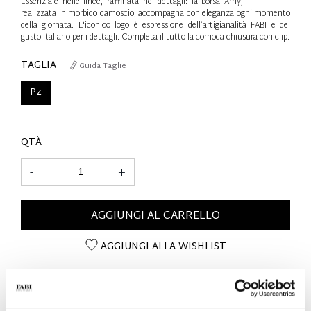
Essenziale nelle linee, raffinata nei dettagli: la borsa Amy,
realizzata in morbido camoscio, accompagna con eleganza ogni momento
della giornata. L'iconico logo è espressione dell’artigianalità FABI e del
gusto italiano per i dettagli. Completa il tutto la comoda chiusura con clip.
TAGLIA
Guida Taglie
Pz
QTÀ
-
+
AGGIUNGI AL CARRELLO
AGGIUNGI ALLA WISHLIST
DETTAGLI SUL PRODOTTO
- Materiale: Camoscio