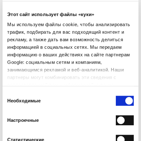
- Материал: Замша
- Цвет: Коричневый
Этот сайт использует файлы «куки»
- Высота: 19 см
- Длина: 32 см
Мы используем файлы cookie, чтобы анализировать
- Глубина: 13 см
трафик, подбирать для вас подходящий контент и
- Сделано в Италии
рекламу, а также дать вам возможность делиться
ПОЧЕМУ ОН ОСОБЕННЫЙ?
информацией в социальных сетях. Мы передаем
информацию о ваших действиях на сайте партнерам
Google: социальным сетям и компаниям,
занимающимся рекламой и веб-аналитикой. Наши
партнеры могут комбинировать эти сведения с
предоставленной вами информацией, а также
данными, которые они получили при использовании
Выбор
ПРЕМИАЛЬНЫЕ
СДЕЛАНО В ИТАЛИИ
РУЧНАЯ РАБОТА
вами их сервисов.
Необходимые
согласия
МАТЕРИАЛЫ
Настроечные
ДОСТАВКА
ВОЗВРАТЫ И ВОЗМЕЩЕНИЯ
Статистические