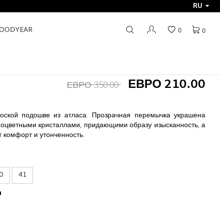
RU
GOODYEAR
0
0
ЕВРО 210.00
ЕВРО 350.00
оской подошве из атласа. Прозрачная перемычка украшена
оцветными кристаллами, придающими образу изысканность, а
 комфорт и утонченность.
0
41
ы