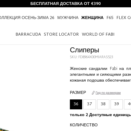
БЕСПЛАТНАЯ ДОСТАВКА ОТ €390
ОЛЛЕКЦИЯ ОСЕНЬ-ЗИМА 26
МУЖЧИНА
ЖЕНЩИНА
F65
FLEX 
HOME
ЖЕНЩИНА
СЛИПЕРЫ
BARRACUDA
STORE LOCATOR
WORLD OF FABI
Слиперы
SKU: FD8964X00MIARAS523
Женские сандалии Fabi на пл
элегантными и сияющими разн
кожаная подошва обеспечивает
РАЗМЕР
Гид по размерам
36
37
38
39
4
только 2 Доступные единиц
КОЛИЧЕСТВО