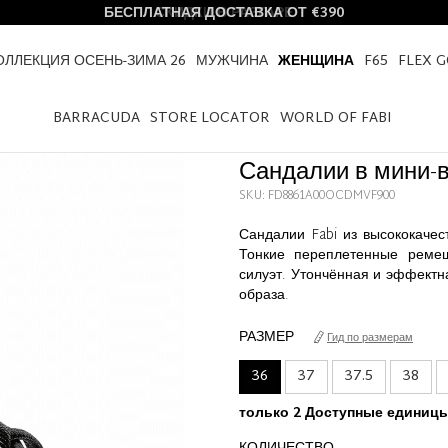
БЕСПЛАТНАЯ ДОСТАВКА ОТ €390
ОЛЛЕКЦИЯ ОСЕНЬ-ЗИМА 26
МУЖЧИНА
ЖЕНЩИНА
F65
FLEX 
HOME
ЖЕНЩИНА
САНДАЛИИ В МИНИ-ВИПЕРЕ
BARRACUDA
STORE LOCATOR
WORLD OF FABI
Сандалии в мини-
SKU: FD8861A00OCDMVF900
Сандалии Fabi из высококачес
Тонкие переплетенные ремеш
силуэт. Утончённая и эффектн
образа.
РАЗМЕР
Гид по размерам
36
37
37.5
38
только 2 Доступные единиц