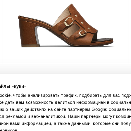
айлы «куки»
МЫ В СОЦСЕТЯХ
okie, чтобы анализировать трафик, подбирать для вас по
Facebook
кже дать вам возможность делиться информацией в социальн
Instagram
 о ваших действиях на сайте партнерам Google: социальн
Pinterest
я рекламой и веб-аналитикой. Наши партнеры могут комбин
Twitter
нной вами информацией, а также данными, которые они пол
YouTube
ервисов.