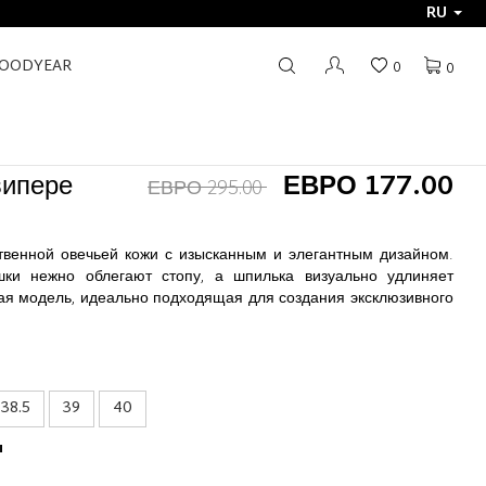
RU
GOODYEAR
0
0
випере
ЕВРО 177.00
ЕВРО 295.00
твенной овечьей кожи с изысканным и элегантным дизайном.
ки нежно облегают стопу, а шпилька визуально удлиняет
ая модель, идеально подходящая для создания эксклюзивного
38.5
39
40
ы