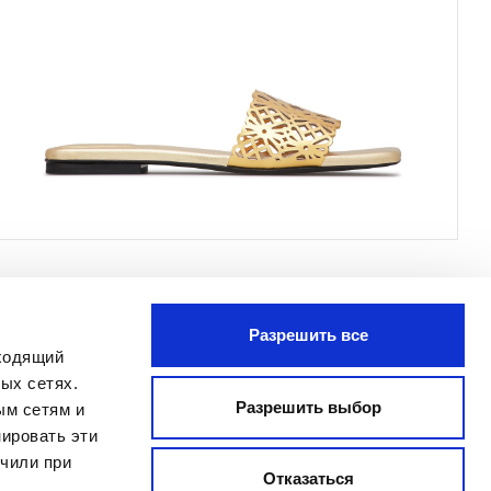
Разрешить все
ПОДПИСАТЬСЯ
дходящий
Я прочитал Заявление о
ых сетях.
конфиденциальности и даю согласие
Разрешить выбор
ым сетям и
на обработку моих персональных
ировать эти
данных с целью получения
учили при
бюллетеня, отправленного
Отказаться
MANIFATTURE ITALIANE SRL, в