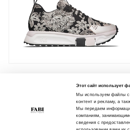
Этот сайт использует ф
ОБСЛУЖИВАНИЕ
О КОМПАНИИ
КЛИЕНТОВ
Мы используем файлы co
Политика
контент и рекламу, а та
Свяжитесь С Нами
Конфиденциальности
Мы передаем информацию
Условия Покупки
Политика В Отношении
компаниям, занимающимс
Руководство По Выбору
Файлов Cookie
сведения с предоставле
Размера
Best Of Fabi
использовании вами их с