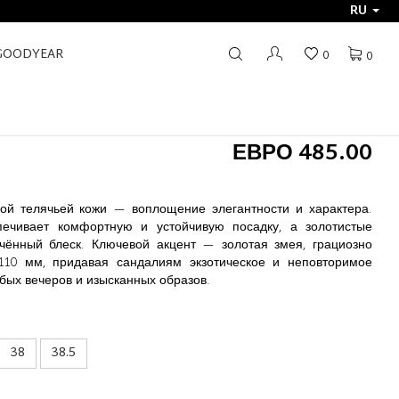
RU
GOODYEAR
0
0
E
ЕВРО 485.00
кой телячьей кожи — воплощение элегантности и характера.
ечивает комфортную и устойчивую посадку, а золотистые
чённый блеск. Ключевой акцент — золотая змея, грациозно
110 мм, придавая сандалиям экзотическое и неповторимое
бых вечеров и изысканных образов.
38
38.5