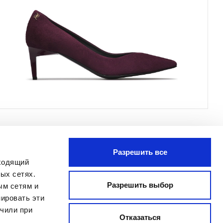
Разрешить все
ПОДПИСАТЬСЯ
дходящий
Я прочитал Заявление о
ых сетях.
конфиденциальности и даю согласие
Разрешить выбор
ым сетям и
на обработку моих персональных
ировать эти
данных с целью получения
учили при
бюллетеня, отправленного
Отказаться
MANIFATTURE ITALIANE SRL, в