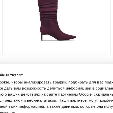
айлы «куки»
МЫ В СОЦСЕТЯХ
okie, чтобы анализировать трафик, подбирать для вас по
Facebook
кже дать вам возможность делиться информацией в социальн
Instagram
 о ваших действиях на сайте партнерам Google: социальн
Pinterest
я рекламой и веб-аналитикой. Наши партнеры могут комбин
Twitter
нной вами информацией, а также данными, которые они пол
YouTube
ервисов.