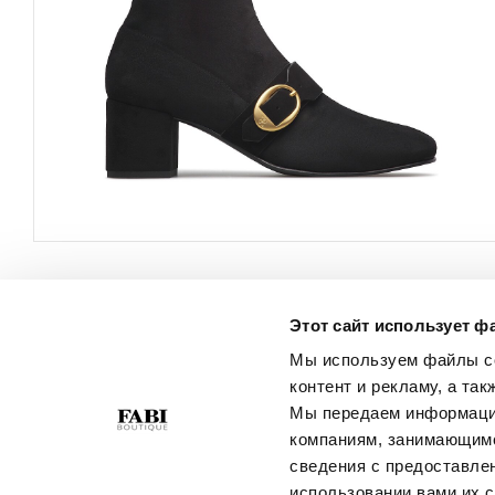
Этот сайт использует ф
ОБСЛУЖИВАНИЕ
О КОМПАНИИ
КЛИЕНТОВ
Мы используем файлы co
Политика
контент и рекламу, а та
Свяжитесь С Нами
Конфиденциальности
Мы передаем информацию
Условия Покупки
Политика В Отношении
компаниям, занимающимс
Руководство По Выбору
Файлов Cookie
сведения с предоставле
Размера
Best Of Fabi
использовании вами их с