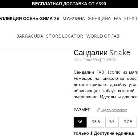
БЕСПЛАТНАЯ ДОСТАВКА ОТ €390
ОЛЛЕКЦИЯ ОСЕНЬ-ЗИМА 26
МУЖЧИНА
ЖЕНЩИНА
F65
FLEX 
ME
НОВАЯ КОЛЛЕКЦИЯ ОСЕНЬ-ЗИМА 26
ЖЕНЩИНА
САНДАЛИИ SNAK
BARRACUDA
STORE LOCATOR
WORLD OF FABI
Сандалии Snake
SKU: FD8453Z00JTTHRD301
Сандалии FABI Iconic из мяг
Ремешок на щиколотке обесп
детали придают дизайну утон
обвивающая каблук высотой 
очарование. Идеальны для осо
РАЗМЕР
Гид по размерам
36
36.5
37
37.5
только 1 Доступна единица