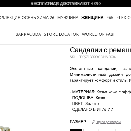
БЕСПЛАТНАЯ ДОСТАВКА ОТ €390
ОЛЛЕКЦИЯ ОСЕНЬ-ЗИМА 26
МУЖЧИНА
ЖЕНЩИНА
F65
FLEX 
HOME
ЖЕНЩИНА
САНДАЛИИ С РЕМЕШКОМ НА ЩИКОЛОТКЕ
BARRACUDA
STORE LOCATOR
WORLD OF FABI
Сандалии с ремеш
SKU: FD8971B00OCDMVF004
Элегантные сандалии, вы
Минималистичный дизайн до
гарантирует комфорт и стиль. 
- МАТЕРИАЛ: Козья кожа с эф
- ПОДОШВА: Кожа
- ЦВЕТ: Золото
- СДЕЛАНО В ИТАЛИИ
РАЗМЕР
Гид по размерам