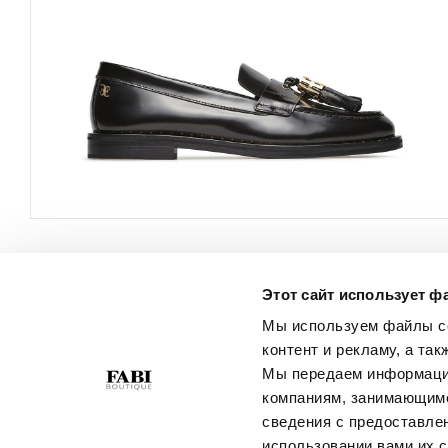
Этот сайт использует ф
ОБСЛУЖИВАНИЕ
О КОМПАНИИ
КЛИЕНТОВ
Мы используем файлы co
Политика
контент и рекламу, а та
Свяжитесь С Нами
Конфиденциальности
Мы передаем информацию
Условия Покупки
Политика В Отношении
компаниям, занимающимс
Руководство По Выбору
Файлов Cookie
сведения с предоставле
Размера
Best Of Fabi
использовании вами их с