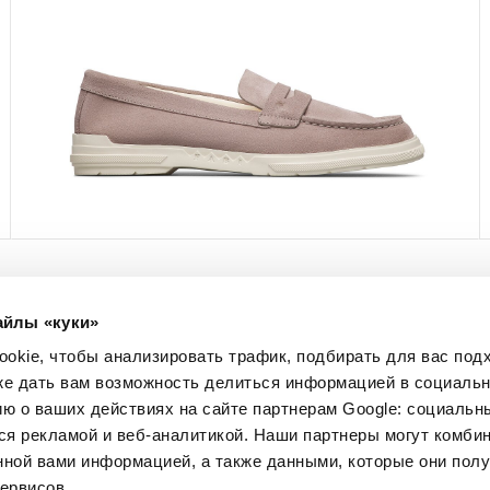
айлы «куки»
МЫ В СОЦСЕТЯХ
okie, чтобы анализировать трафик, подбирать для вас по
Facebook
кже дать вам возможность делиться информацией в социальн
Instagram
 о ваших действиях на сайте партнерам Google: социальн
Pinterest
я рекламой и веб-аналитикой. Наши партнеры могут комбин
Twitter
нной вами информацией, а также данными, которые они пол
YouTube
ервисов.