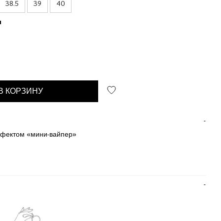
38.5
39
40
ы
В КОРЗИНУ
эффектом «мини-вайпер»