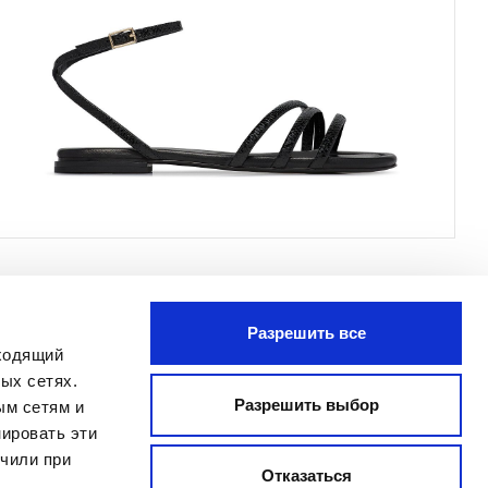
Разрешить все
ПОДПИСАТЬСЯ
дходящий
Я прочитал Заявление о
ых сетях.
конфиденциальности и даю согласие
Разрешить выбор
ым сетям и
на обработку моих персональных
ировать эти
данных с целью получения
учили при
бюллетеня, отправленного
Отказаться
MANIFATTURE ITALIANE SRL, в