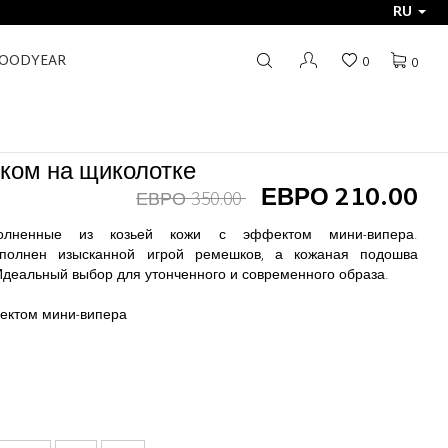
RU
GOODYEAR
0
0
ком на щиколотке
ЕВРО 210.00
ЕВРО 350.00
полненные из козьей кожи с эффектом мини-випера.
полнен изысканной игрой ремешков, а кожаная подошва
Идеальный выбор для утонченного и современного образа.
фектом мини-випера