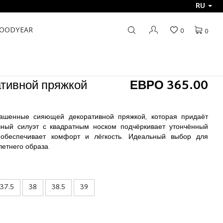
RU
GOODYEAR
0
0
ативной пряжкой
ЕВРО 365.00
рашенные сияющей декоративной пряжкой, которая придаёт
чный силуэт с квадратным носком подчёркивает утончённый
обеспечивает комфорт и лёгкость. Идеальный выбор для
летнего образа.
37.5
38
38.5
39