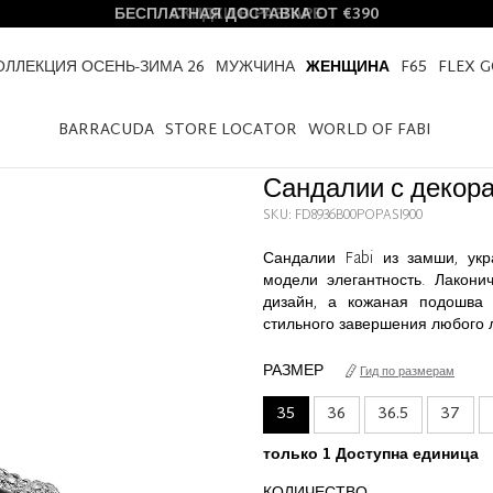
БЕСПЛАТНАЯ ДОСТАВКА ОТ €390
ОЛЛЕКЦИЯ ОСЕНЬ-ЗИМА 26
МУЖЧИНА
ЖЕНЩИНА
F65
FLEX 
HOME
ЖЕНЩИНА
САНДАЛИИ С ДЕКОРАТИВНОЙ ПРЯЖКОЙ
BARRACUDA
STORE LOCATOR
WORLD OF FABI
Сандалии с декор
SKU: FD8936B00POPASI900
Сандалии Fabi из замши, ук
модели элегантность. Лакони
дизайн, а кожаная подошва 
стильного завершения любого 
РАЗМЕР
Гид по размерам
35
36
36.5
37
только 1 Доступна единица