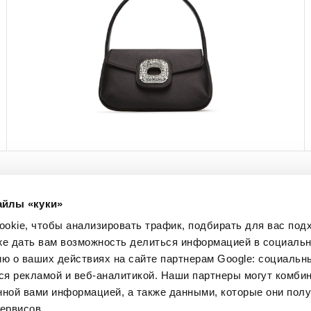
айлы «куки»
МЫ В СОЦСЕТЯХ
okie, чтобы анализировать трафик, подбирать для вас по
Facebook
кже дать вам возможность делиться информацией в социальн
Instagram
 о ваших действиях на сайте партнерам Google: социальн
Pinterest
я рекламой и веб-аналитикой. Наши партнеры могут комбин
Twitter
нной вами информацией, а также данными, которые они пол
YouTube
ервисов.