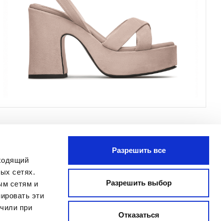
Разрешить все
ПОДПИСАТЬСЯ
дходящий
Я прочитал Заявление о
ых сетях.
конфиденциальности и даю согласие
Разрешить выбор
ым сетям и
на обработку моих персональных
ировать эти
данных с целью получения
учили при
бюллетеня, отправленного
Отказаться
MANIFATTURE ITALIANE SRL, в