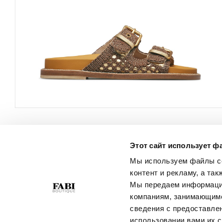
Этот сайт использует ф
ОБСЛУЖИВАНИЕ
О КОМПАНИИ
Мы используем файлы co
КЛИЕНТОВ
Политика
контент и рекламу, а та
Свяжитесь С Нами
Конфиденциальности
Мы передаем информацию
Условия Покупки
Политика В Отношении
компаниям, занимающимс
Руководство По Выбору
Файлов Cookie
сведения с предоставле
Размера
Best Of Fabi
использовании вами их с