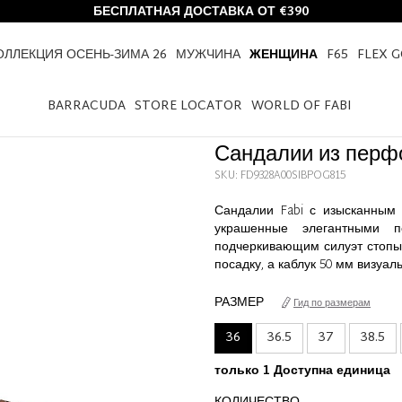
БЕСПЛАТНАЯ ДОСТАВКА ОТ €390
ОЛЛЕКЦИЯ ОСЕНЬ-ЗИМА 26
МУЖЧИНА
ЖЕНЩИНА
F65
FLEX 
OME
ЖЕНЩИНА
САНДАЛИИ ИЗ ПЕРФОРИРОВАННОЙ ТЕЛЯЧЬЕЙ КОЖИ
BARRACUDA
STORE LOCATOR
WORLD OF FABI
Сандалии из перф
SKU: FD9328A00SIBPOG815
Сандалии Fabi с изысканным 
украшенные элегантными п
подчеркивающим силуэт стопы
посадку, а каблук 50 мм визуал
РАЗМЕР
Гид по размерам
36
36.5
37
38.5
только 1 Доступна единица