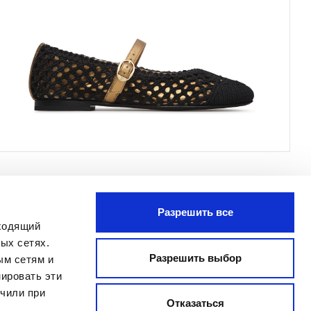
Разрешить все
ПОДПИСАТЬСЯ
дходящий
Я прочитал Заявление о
ых сетях.
конфиденциальности и даю согласие
Разрешить выбор
ым сетям и
на обработку моих персональных
ировать эти
данных с целью получения
учили при
бюллетеня, отправленного
Отказаться
MANIFATTURE ITALIANE SRL, в