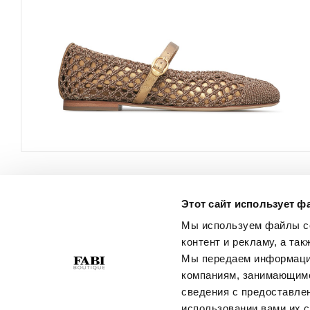
Этот сайт использует ф
ОБСЛУЖИВАНИЕ
О КОМПАНИИ
КЛИЕНТОВ
Мы используем файлы co
Политика
контент и рекламу, а та
Свяжитесь С Нами
Конфиденциальности
Мы передаем информацию
Условия Покупки
Политика В Отношении
компаниям, занимающимс
Руководство По Выбору
Файлов Cookie
сведения с предоставле
Размера
Best Of Fabi
использовании вами их с