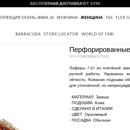
БЕСПЛАТНАЯ ДОСТАВКА ОТ €390
ОЛЛЕКЦИЯ ОСЕНЬ-ЗИМА 26
МУЖЧИНА
ЖЕНЩИНА
F65
FLEX 
ЖЕНЩИНА
ОБУВЬ
ПЕРФОРИРОВАННЫЕ ЛОФЕРЫ ИЗ ЗАМШЕВОЙ К
BARRACUDA
STORE LOCATOR
WORLD OF FABI
Перфорированные
SKU: FD8903B00IEEITS002
Лоферы Fabi из плетёной зам
ручной работы. Украшены ки
лёгкость. Кожаная подошва об
для утончённой, но непринуждё
- МАТЕРИАЛ: Замша
- ПОДОШВА: Кожа
- СДЕЛАНО В ИТАЛИИ
- ЦВЕТ: Оранжевый
- ПОСАДКА: Обычная