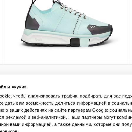
айлы «куки»
МЫ В СОЦСЕТЯХ
okie, чтобы анализировать трафик, подбирать для вас по
Facebook
кже дать вам возможность делиться информацией в социальн
Instagram
 о ваших действиях на сайте партнерам Google: социальн
Pinterest
я рекламой и веб-аналитикой. Наши партнеры могут комбин
Twitter
нной вами информацией, а также данными, которые они пол
YouTube
ервисов.