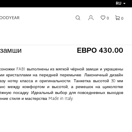
RU
GOODYEAR
0
0
 замши
ЕВРО 430.00
соножки FABI выполнены из мягкой чёрной замши и украшены
ми кристаллами на передней перемычке. Лаконичный дизайн
зу нотку класса и оригинальности. Танкетка высотой 30 мм
анс между комфортом и высотой, а ремешок на щиколотке
дёжную посадку. Идеальный выбор для повседневных выходов
ие стиля и мастерства Made in Italy.