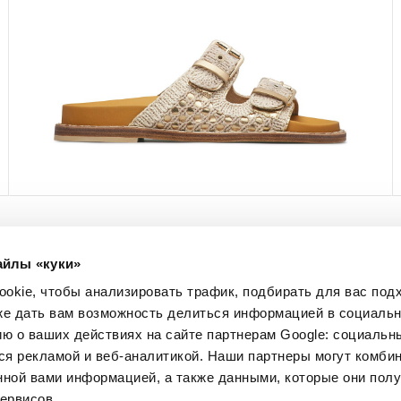
айлы «куки»
МЫ В СОЦСЕТЯХ
okie, чтобы анализировать трафик, подбирать для вас по
Facebook
кже дать вам возможность делиться информацией в социальн
Instagram
 о ваших действиях на сайте партнерам Google: социальн
Pinterest
я рекламой и веб-аналитикой. Наши партнеры могут комбин
Twitter
нной вами информацией, а также данными, которые они пол
YouTube
ервисов.