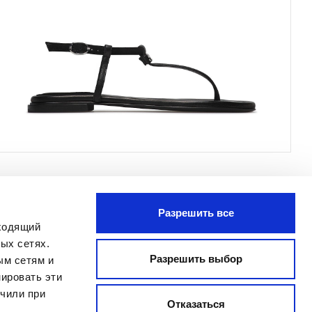
Разрешить все
ПОДПИСАТЬСЯ
дходящий
Я прочитал Заявление о
ых сетях.
конфиденциальности и даю согласие
Разрешить выбор
ым сетям и
на обработку моих персональных
ировать эти
данных с целью получения
учили при
бюллетеня, отправленного
Отказаться
MANIFATTURE ITALIANE SRL, в