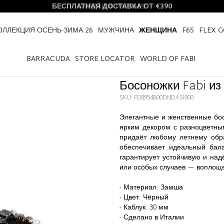
БЕСПЛАТНАЯ ДОСТАВКА ОТ €390
ОЛЛЕКЦИЯ ОСЕНЬ-ЗИМА 26
МУЖЧИНА
ЖЕНЩИНА
F65
FLEX 
OME
ЖЕНЩИНА
ОБУВЬ
САНДАЛИИ
БОСОНОЖКИ FABI ИЗ ЗАМШИ
BARRACUDA
STORE LOCATOR
WORLD OF FABI
Босоножки Fabi из
SKU: FD8954B00DNDASI900
Элегантные и женственные бо
ярким декором с разноцветны
придаёт любому летнему обра
обеспечивает идеальный бал
гарантирует устойчивую и на
или особых случаев — воплощен
- Материал: Замша
- Цвет: Чёрный
- Каблук: 30 мм
- Сделано в Италии