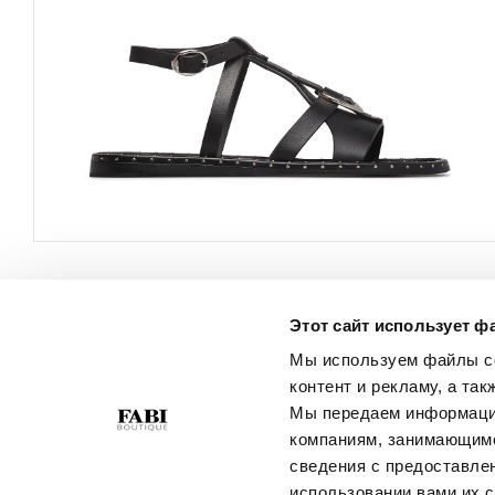
Этот сайт использует ф
ОБСЛУЖИВАНИЕ
О КОМПАНИИ
КЛИЕНТОВ
Мы используем файлы co
Политика
контент и рекламу, а та
Свяжитесь С Нами
Конфиденциальности
Мы передаем информацию
Условия Покупки
Политика В Отношении
компаниям, занимающимс
Руководство По Выбору
Файлов Cookie
сведения с предоставле
Размера
Best Of Fabi
использовании вами их с