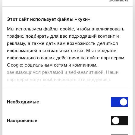
СВЕДЕНИЯ О ПРОДУКТЕ
- МАТЕРИАЛ: Телячья кожа
Этот сайт использует файлы «куки»
- ПОДОШВА: Кожа
Мы используем файлы cookie, чтобы анализировать
- КАБЛУК: 80 мм
трафик, подбирать для вас подходящий контент и
- СДЕЛАНО В ИТАЛИИ
- ЦВЕТ: Пудровый
рекламу, а также дать вам возможность делиться
информацией в социальных сетях. Мы передаем
ПОЧЕМУ ОН ОСОБЕННЫЙ?
информацию о ваших действиях на сайте партнерам
Google: социальным сетям и компаниям,
занимающимся рекламой и веб-аналитикой. Наши
партнеры могут комбинировать эти сведения с
предоставленной вами информацией, а также
данными, которые они получили при использовании
Выбор
вами их сервисов.
Необходимые
согласия
ПРЕМИАЛЬНЫЕ
СДЕЛАНО В ИТАЛИИ
РУЧНАЯ РАБОТА
МАТЕРИАЛЫ
Настроечные
ДОСТАВКА