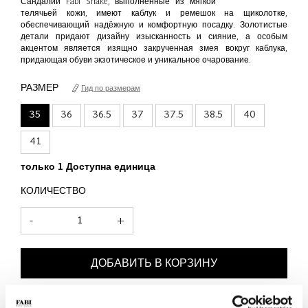
Сандалии Fabi Snake, выполненные из мягкой
телячьей кожи, имеют каблук и ремешок на щиколотке,
обеспечивающий надёжную и комфортную посадку. Золотистые
детали придают дизайну изысканность и сияние, а особым
акцентом является изящно закрученная змея вокруг каблука,
придающая обуви экзотическое и уникальное очарование.
РАЗМЕР
Гид по размерам
35
36
36.5
37
37.5
38.5
40
41
только 1 Доступна единица
КОЛИЧЕСТВО
-
+
ДОБАВИТЬ В КОРЗИНУ
ДОБАВИТЬ В СПИСОК ЖЕЛАНИЙ