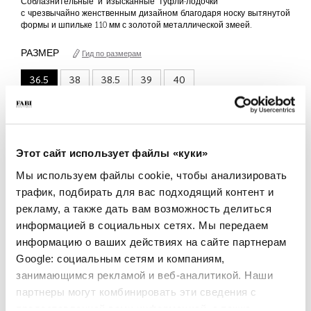
Соблазнительные и изысканные туфли-лодочки
с чрезвычайно женственным дизайном благодаря носку вытянутой
формы и шпильке 110 мм с золотой металлической змеей.
РАЗМЕР
Гид по размерам
36.5
38
38.5
39
40
только 1 Доступна единица
КОЛИЧЕСТВО
Этот сайт использует файлы «куки»
-
+
Мы используем файлы cookie, чтобы анализировать
трафик, подбирать для вас подходящий контент и
ДОБАВИТЬ В КОРЗИНУ
рекламу, а также дать вам возможность делиться
информацией в социальных сетях. Мы передаем
ДОБАВИТЬ В СПИСОК ЖЕЛАНИЙ
информацию о ваших действиях на сайте партнерам
Google: социальным сетям и компаниям,
СВЕДЕНИЯ О ПРОДУКТЕ
занимающимся рекламой и веб-аналитикой. Наши
партнеры могут комбинировать эти сведения с
- Цвет: Черный
- Материал: Телячья кожа
предоставленной вами информацией, а также