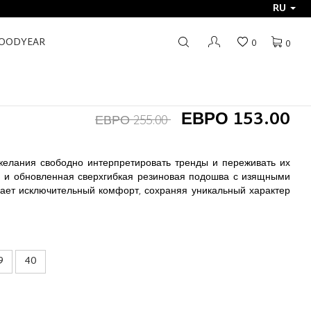
RU
GOODYEAR
0
0
ЕВРО 153.00
ЕВРО 255.00
желания свободно интерпретировать тренды и переживать их
я и обновленная сверхгибкая резиновая подошва с изящными
ает исключительный комфорт, сохраняя уникальный характер
9
40