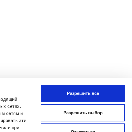
Разрешить все
ПОДПИСАТЬСЯ
дходящий
Я прочитал Заявление о
ых сетях.
конфиденциальности и даю согласие
Разрешить выбор
ым сетям и
на обработку моих персональных
ировать эти
данных с целью получения
учили при
бюллетеня, отправленного
Отказаться