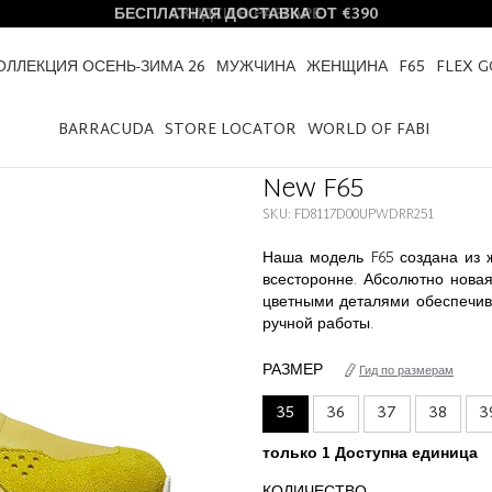
БЕСПЛАТНАЯ ДОСТАВКА ОТ €390
ОЛЛЕКЦИЯ ОСЕНЬ-ЗИМА 26
МУЖЧИНА
ЖЕНЩИНА
F65
FLEX 
HOME
NEW F65
BARRACUDA
STORE LOCATOR
WORLD OF FABI
New F65
SKU: FD8117D00UPWDRR251
Наша модель F65 создана из 
всесторонне. Абсолютно нова
цветными деталями обеспечив
ручной работы.
РАЗМЕР
Гид по размерам
35
36
37
38
3
только 1 Доступна единица