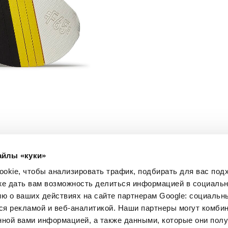
айлы «куки»
МЫ В СОЦСЕТЯХ
okie, чтобы анализировать трафик, подбирать для вас по
Facebook
кже дать вам возможность делиться информацией в социальн
Instagram
 о ваших действиях на сайте партнерам Google: социальн
Pinterest
я рекламой и веб-аналитикой. Наши партнеры могут комбин
Twitter
нной вами информацией, а также данными, которые они пол