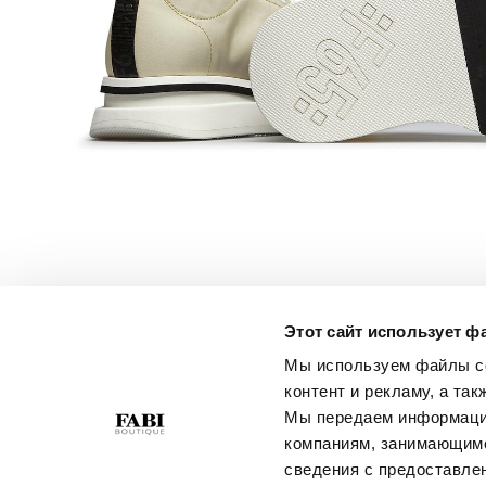
Этот сайт использует ф
ОБСЛУЖИВАНИЕ
О КОМПАНИИ
Мы используем файлы co
КЛИЕНТОВ
Политика
контент и рекламу, а та
Свяжитесь С Нами
Конфиденциальности
Мы передаем информацию
Условия Покупки
Политика В Отношении
компаниям, занимающимс
Руководство По Выбору
Файлов Cookie
сведения с предоставле