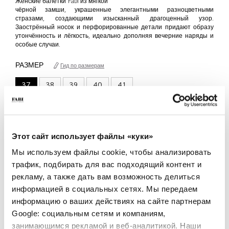
Женские балетки Fabi из мягкой
чёрной замши, украшенные элегантными разноцветными
стразами, создающими изысканный драгоценный узор.
Заострённый носок и перфорированные детали придают образу
утончённость и лёгкость, идеально дополняя вечерние наряды и
особые случаи.
РАЗМЕР
Гид по размерам
37
38
39
40
41
только 1 Доступна единица
КОЛИЧЕСТВО
Этот сайт использует файлы «куки»
-
+
Мы используем файлы cookie, чтобы анализировать
трафик, подбирать для вас подходящий контент и
ДОБАВИТЬ В КОРЗИНУ
рекламу, а также дать вам возможность делиться
информацией в социальных сетях. Мы передаем
ДОБАВИТЬ В СПИСОК ЖЕЛАНИЙ
информацию о ваших действиях на сайте партнерам
Google: социальным сетям и компаниям,
занимающимся рекламой и веб-аналитикой. Наши