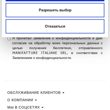
РАССЫЛКА
Разрешить выбор
Присоединяйтесь к сообществу Fabi Shoes
и получите
скидку 15% на первый заказ.
Отказаться
Я прочитал Заявление о конфиденциальности и даю
согласие на обработку моих персональных данных с
целью получения бюллетеня, отправленного
MANIFATTURE ITALIANE SRL, в соответствии с
Заявлением о конфиденциальности.
ОБСЛУЖИВАНИЕ КЛИЕНТОВ
О КОМПАНИИ
Свяжитесь С Нами
Условия Покупки
МЫ В СОЦСЕТЯХ
Политика Конфиденциальности