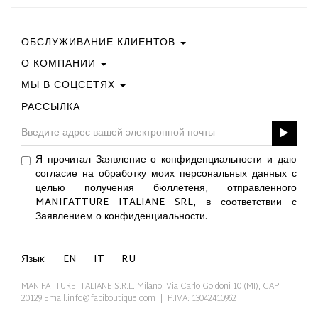
ОБСЛУЖИВАНИЕ КЛИЕНТОВ
О КОМПАНИИ
Свяжитесь С Нами
Условия Покупки
МЫ В СОЦСЕТЯХ
Политика Конфиденциальности
Руководство По Выбору Размера
Политика В Отношении Файлов Cookie
РАССЫЛКА
Facebook
ПОДАРОЧНАЯ КАРТА
Best Of Fabi
Instagram
GPSR
Pinterest
Я прочитал Заявление о конфиденциальности и даю
Twitter
согласие на обработку моих персональных данных с
YouTube
целью получения бюллетеня, отправленного
LinkedIn
MANIFATTURE ITALIANE SRL, в соответствии с
Заявлением о конфиденциальности.
Язык:
EN
IT
RU
MANIFATTURE ITALIANE S.R.L. Milano, Via Carlo Goldoni 10 (MI), CAP
20129
Email:info@fabiboutique.com
| P.IVA: 13042410962