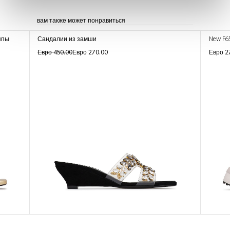
вам также может понравиться
ппы
Сандалии из замши
New F6
Евро 450.00
Евро 270.00
Евро 2