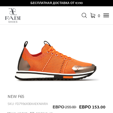
БЕСПЛАТНАЯ ДОСТАВКА ОТ €390
0
Tog
navi
NEW F65
SKU: FD7936X00AAEKNIARA
ЕВРО 255.00
ЕВРО 153.00