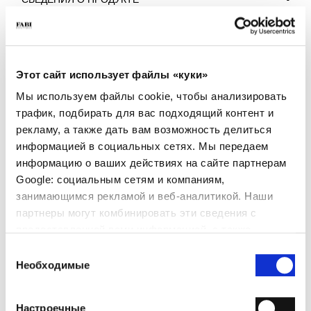
СВЕДЕНИЯ О ПРОДУКТЕ
- МАТЕРИАЛ: Ткань
- ПОДОШВА: Резиновая подошва F65
- ЦВЕТ: Оранжевый
ПОЧЕМУ ОН ОСОБЕННЫЙ?
Этот сайт использует файлы «куки»
Мы используем файлы cookie, чтобы анализировать
трафик, подбирать для вас подходящий контент и
рекламу, а также дать вам возможность делиться
информацией в социальных сетях. Мы передаем
информацию о ваших действиях на сайте партнерам
Google: социальным сетям и компаниям,
ПРЕМИАЛЬНЫЕ
СДЕЛАНО В ИТАЛИИ
ЛЕГКИЕ И УДОБНЫЕ
занимающимся рекламой и веб-аналитикой. Наши
МАТЕРИАЛЫ
партнеры могут комбинировать эти сведения с
предоставленной вами информацией, а также
данными, которые они получили при использовании
Выбор
вами их сервисов.
Необходимые
согласия
РУЧНАЯ РАБОТА
ИСКЛЮЧИТЕЛЬНАЯ
Настроечные