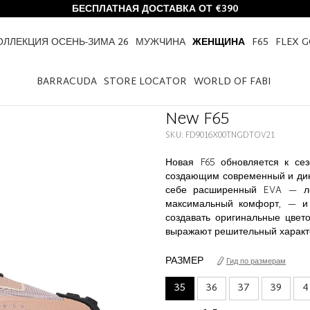
БЕСПЛАТНАЯ ДОСТАВКА ОТ €390
ОЛЛЕКЦИЯ ОСЕНЬ-ЗИМА 26
МУЖЧИНА
ЖЕНЩИНА
F65
FLEX 
HOME
ЖЕНЩИНА
NEW F65
BARRACUDA
STORE LOCATOR
WORLD OF FABI
New F65
SKU: FD9016X00TNGDTOV21
Новая F65 обновляется к сез
создающим современный и дин
себе расширенный EVA — лё
максимальный комфорт, — и 
создавать оригинальные цвет
выражают решительный характе
РАЗМЕР
Гид по размерам
35
36
37
39
4