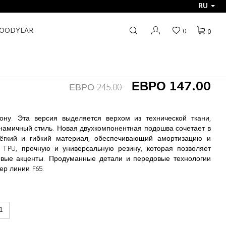
RU
GOODYEAR
0
0
ЕВРО 147.00
ЕВРО 245.00
ону. Эта версия выделяется верхом из технической ткани,
амичный стиль. Новая двухкомпонентная подошва сочетает в
гкий и гибкий материал, обеспечивающий амортизацию и
TPU, прочную и универсальную резину, которая позволяет
овые акценты. Продуманные детали и передовые технологии
р линии F65.
1