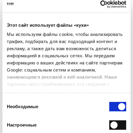
Ценные, утонченные, современные:
представляем вам Jesse, оригинальные сникеры Fabi из велюровой
оленьей кожи, навеянные стилем великих чемпионов 30-х годов.
Конструкция Flex Goodyear Reverse. Элегантная комфортная модель
обтекаемого силуэта. Союзка без подкладки и стелька из кожи.
Этот сайт использует файлы «куки»
ЦВЕТ: КОРИЧНЕВЫЙ МАТЕРИАЛ: ВЕЛЮРОВАЯ ОЛЕНЬЯ КОЖА
Мы используем файлы cookie, чтобы анализировать
РАЗМЕР
Гид по размерам
трафик, подбирать для вас подходящий контент и
41
42
43
рекламу, а также дать вам возможность делиться
информацией в социальных сетях. Мы передаем
только 1 Доступна единица
информацию о ваших действиях на сайте партнерам
КОЛИЧЕСТВО
Google: социальным сетям и компаниям,
занимающимся рекламой и веб-аналитикой. Наши
-
+
партнеры могут комбинировать эти сведения с
предоставленной вами информацией, а также
данными, которые они получили при использовании
Выбор
ДОБАВИТЬ В КОРЗИНУ
вами их сервисов.
Необходимые
согласия
ДОБАВИТЬ В СПИСОК ЖЕЛАНИЙ
Настроечные