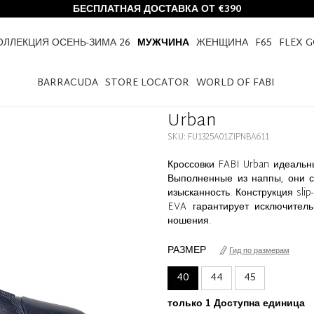
БЕСПЛАТНАЯ ДОСТАВКА ОТ €390
ОЛЛЕКЦИЯ ОСЕНЬ-ЗИМА 26
МУЖЧИНА
ЖЕНЩИНА
F65
FLEX 
HOME
МУЖЧИНА
ОБУВЬ
URBAN
BARRACUDA
STORE LOCATOR
WORLD OF FABI
Urban
SKU: FU1325A01ZIPNBA611
Кроссовки FABI Urban идеальн
Выполненные из наппы, они с
изысканность. Конструкция slip
EVA гарантирует исключитель
ношения.
РАЗМЕР
Гид по размерам
40
44
45
только 1 Доступна единица