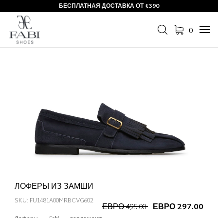
БЕСПЛАТНАЯ ДОСТАВКА ОТ €390
0
Tog
navi
ЛОФЕРЫ ИЗ ЗАМШИ
SKU: FU1481A00MRBCVG602
ЕВРО 495.00
ЕВРО 297.00