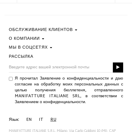
ОБСЛУЖИВАНИЕ КЛИЕНТОВ
О КОМПАНИИ
Свяжитесь С Нами
Условия Покупки
МЫ В СОЦСЕТЯХ
Политика Конфиденциальности
Руководство По Выбору Размера
Политика В Отношении Файлов Cookie
РАССЫЛКА
Facebook
ПОДАРОЧНАЯ КАРТА
Best Of Fabi
Instagram
GPSR
Pinterest
Я прочитал Заявление о конфиденциальности и даю
Twitter
согласие на обработку моих персональных данных с
YouTube
целью получения бюллетеня, отправленного
LinkedIn
MANIFATTURE ITALIANE SRL, в соответствии с
Заявлением о конфиденциальности.
Язык:
EN
IT
RU
MANIFATTURE ITALIANE S.R.L. Milano, Via Carlo Goldoni 10 (MI), CAP