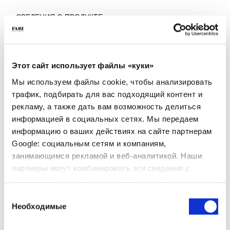
СВЕДЕНИЯ О ПРОДУКТЕ
- Материал: Замша
- Цвет: Синий
- Подошва: Кожа
- Сделано в Италии
Этот сайт использует файлы «куки»
ПОЧЕМУ ОН ОСОБЕННЫЙ?
Мы используем файлы cookie, чтобы анализировать
трафик, подбирать для вас подходящий контент и
рекламу, а также дать вам возможность делиться
информацией в социальных сетях. Мы передаем
информацию о ваших действиях на сайте партнерам
Google: социальным сетям и компаниям,
занимающимся рекламой и веб-аналитикой. Наши
ПРЕМИАЛЬНЫЕ
СДЕЛАНО В ИТАЛИИ
ЛЕГКИЕ И УДОБНЫЕ
партнеры могут комбинировать эти сведения с
МАТЕРИАЛЫ
предоставленной вами информацией, а также
данными, которые они получили при использовании
Выбор
вами их сервисов.
Необходимые
согласия