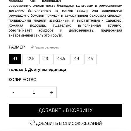
Лоферы Fabi воплощают
современную элегантность благодаря культовым и ремесленным
деталям. Выполненные из мягкой замши, они выделяются
ремешком с боковой пряжкой и декоративной бахромой спереди,
придающими модели изысканный и выразительный характер.
Кожаная подошва, тщательно выполненная вручную,
обеспечивает комфорт и долговечность, подчеркивая
вневременной стиль этой обуви.
РАЗМЕР
Гид по размерам
41
42.5
43
43.5
44
45
только 1 Доступна единица
КОЛИЧЕСТВО
-
+
ДОБАВИТЬ В КОРЗИНУ
ДОБАВИТЬ В СПИСОК ЖЕЛАНИЙ