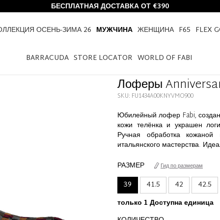
БЕСПЛАТНАЯ ДОСТАВКА ОТ €390
ОЛЛЕКЦИЯ ОСЕНЬ-ЗИМА 26
МУЖЧИНА
ЖЕНЩИНА
F65
FLEX 
HOME
МУЖЧИНА
ОБУВЬ
ЛОФЕРЫ ANNIVERSARY 65
BARRACUDA
STORE LOCATOR
WORLD OF FABI
Лоферы Anniversar
SKU: FU1434A00KNYVMO900
Юбилейный лофер Fabi, созданн
кожи телёнка и украшен логи
Ручная обработка кожаной 
итальянского мастерства. Идеа
РАЗМЕР
Гид по размерам
39
41.5
42
42.5
только 1 Доступна единица