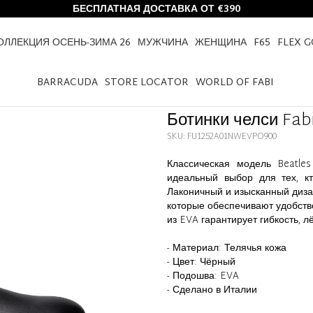
БЕСПЛАТНАЯ ДОСТАВКА ОТ €390
ОЛЛЕКЦИЯ ОСЕНЬ-ЗИМА 26
МУЖЧИНА
ЖЕНЩИНА
F65
FLEX 
HOME
БОТИНКИ ЧЕЛСИ FABI ИЗ ТЕЛЯЧЬЕЙ КОЖИ
BARRACUDA
STORE LOCATOR
WORLD OF FABI
Ботинки челси Fab
SKU: FU1252A01NWEVPO900
Классическая модель Beatle
идеальный выбор для тех, кт
Лаконичный и изысканный диза
которые обеспечивают удобство
из EVA гарантирует гибкость, 
- Материал: Телячья кожа
- Цвет: Чёрный
- Подошва: EVA
- Сделано в Италии