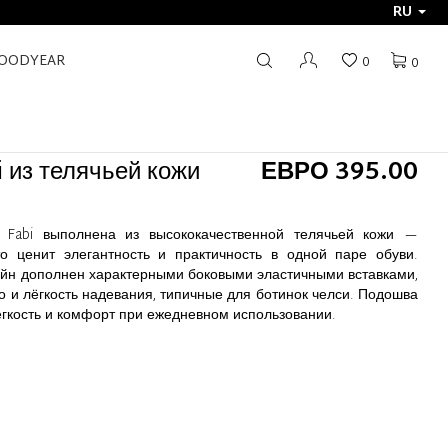
RU
GOODYEAR
0
0
i из телячьей кожи
ЕВРО 395.00
s Fabi выполнена из высококачественной телячьей кожи —
о ценит элегантность и практичность в одной паре обуви.
йн дополнен характерными боковыми эластичными вставками,
 и лёгкость надевания, типичные для ботинок челси. Подошва
лёгкость и комфорт при ежедневном использовании.