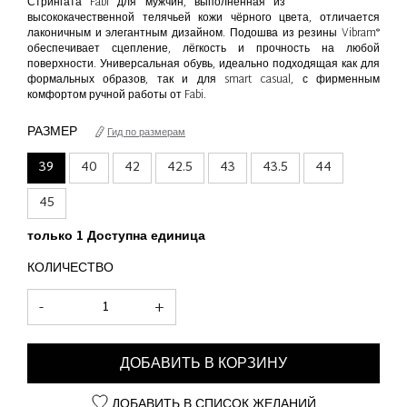
Стрингата Fabi для мужчин, выполненная из
высококачественной телячьей кожи чёрного цвета, отличается
лаконичным и элегантным дизайном. Подошва из резины Vibram®
обеспечивает сцепление, лёгкость и прочность на любой
поверхности. Универсальная обувь, идеально подходящая как для
формальных образов, так и для smart casual, с фирменным
комфортом ручной работы от Fabi.
РАЗМЕР
Гид по размерам
39
40
42
42.5
43
43.5
44
45
только 1 Доступна единица
КОЛИЧЕСТВО
-
+
ДОБАВИТЬ В КОРЗИНУ
ДОБАВИТЬ В СПИСОК ЖЕЛАНИЙ