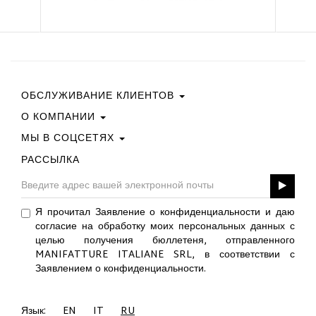
ОБСЛУЖИВАНИЕ КЛИЕНТОВ
О КОМПАНИИ
Свяжитесь С Нами
Условия Покупки
МЫ В СОЦСЕТЯХ
Политика Конфиденциальности
Руководство По Выбору Размера
Политика В Отношении Файлов Cookie
РАССЫЛКА
Facebook
ПОДАРОЧНАЯ КАРТА
Best Of Fabi
Instagram
GPSR
Pinterest
Я прочитал Заявление о конфиденциальности и даю
Twitter
согласие на обработку моих персональных данных с
YouTube
целью получения бюллетеня, отправленного
LinkedIn
MANIFATTURE ITALIANE SRL, в соответствии с
Заявлением о конфиденциальности.
Язык:
EN
IT
RU