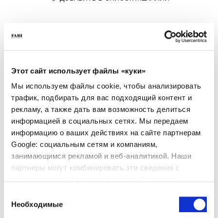
СВЕДЕНИЯ О ПРОДУКТЕ
- Материал: Телячья кожа
- Подошва: Резина с протектором Vibram®
- Цвет: Чёрный
- Made in Italy
Этот сайт использует файлы «куки»
Мы используем файлы cookie, чтобы анализировать
ПОЧЕМУ ОН ОСОБЕННЫЙ?
трафик, подбирать для вас подходящий контент и
рекламу, а также дать вам возможность делиться
информацией в социальных сетях. Мы передаем
информацию о ваших действиях на сайте партнерам
Google: социальным сетям и компаниям,
занимающимся рекламой и веб-аналитикой. Наши
партнеры могут комбинировать эти сведения с
ПРЕМИАЛЬНЫЕ
СДЕЛАНО В ИТАЛИИ
ЛЕГКИЕ И УДОБНЫЕ
МАТЕРИАЛЫ
предоставленной вами информацией, а также
данными, которые они получили при использовании
Выбор
вами их сервисов.
Необходимые
согласия