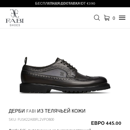
БЕСПЛАТНАЯ ДОСТАВКА ОТ €390
СКИДКИ В РАЗГАРЕ
0
Tog
navi
ДЕРБИ FABI ИЗ ТЕЛЯЧЬЕЙ КОЖИ
SKU: FU1422A00FL2VPO800
ЕВРО 445.00