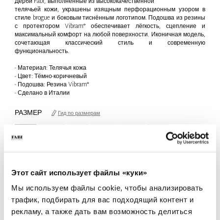
Дерби Fabi, выполненные из высококачественной
телячьей кожи, украшены изящным перфорационным узором в
стиле brogue и боковым тиснённым логотипом. Подошва из резины
с протектором Vibram® обеспечивает лёгкость, сцепление и
максимальный комфорт на любой поверхности. Иконичная модель,
сочетающая классический стиль и современную
функциональность.
- Материал: Телячья кожа
- Цвет: Тёмно-коричневый
- Подошва: Резина Vibram®
- Сделано в Италии
РАЗМЕР
Гид по размерам
40
40.5
41
41.5
42.5
44
только 1 Доступна единица
КОЛИЧЕСТВО
Этот сайт использует файлы «куки»
-
+
Мы используем файлы cookie, чтобы анализировать
трафик, подбирать для вас подходящий контент и
рекламу, а также дать вам возможность делиться
ДОБАВИТЬ В КОРЗИНУ