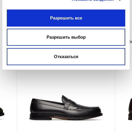
Разрешить все
вам также может понравиться
Villem
Villem
Разрешить выбор
Евро 565.00
Евро 5
Отказаться