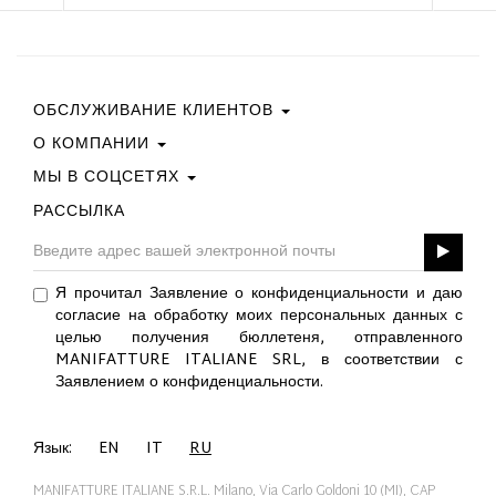
ОБСЛУЖИВАНИЕ КЛИЕНТОВ
О КОМПАНИИ
Свяжитесь С Нами
Условия Покупки
МЫ В СОЦСЕТЯХ
Политика Конфиденциальности
Руководство По Выбору Размера
Политика В Отношении Файлов Cookie
РАССЫЛКА
Facebook
ПОДАРОЧНАЯ КАРТА
Best Of Fabi
Instagram
GPSR
Pinterest
Я прочитал Заявление о конфиденциальности и даю
Twitter
согласие на обработку моих персональных данных с
YouTube
целью получения бюллетеня, отправленного
LinkedIn
MANIFATTURE ITALIANE SRL, в соответствии с
Заявлением о конфиденциальности.
Язык:
EN
IT
RU
MANIFATTURE ITALIANE S.R.L. Milano, Via Carlo Goldoni 10 (MI), CAP