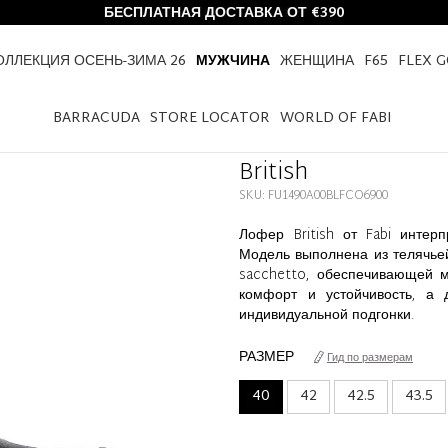
БЕСПЛАТНАЯ ДОСТАВКА ОТ €390
ОЛЛЕКЦИЯ ОСЕНЬ-ЗИМА 26
МУЖЧИНА
ЖЕНЩИНА
F65
FLEX 
HOME
МУЖЧИНА
ОБУВЬ
BRITISH
BARRACUDA
STORE LOCATOR
WORLD OF FABI
British
SKU: FU1490A00BLFCO6900
Лофер British от Fabi интер
Модель выполнена из телячьей
sacchetto, обеспечивающей м
комфорт и устойчивость, а 
индивидуальной подгонки.
РАЗМЕР
Гид по размерам
40
42
42.5
43.5