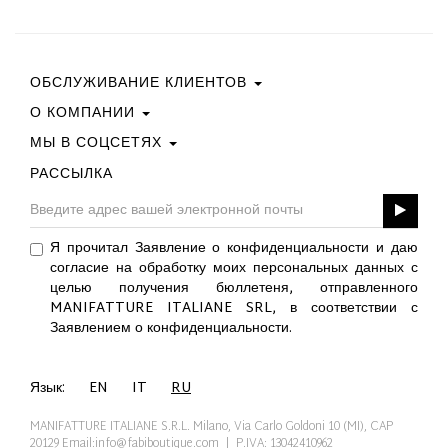
ОБСЛУЖИВАНИЕ КЛИЕНТОВ
О КОМПАНИИ
Свяжитесь С Нами
Условия Покупки
МЫ В СОЦСЕТЯХ
Политика Конфиденциальности
Руководство По Выбору Размера
Политика В Отношении Файлов Cookie
РАССЫЛКА
Facebook
ПОДАРОЧНАЯ КАРТА
Best Of Fabi
Instagram
GPSR
Pinterest
Я прочитал Заявление о конфиденциальности и даю
Twitter
согласие на обработку моих персональных данных с
YouTube
целью получения бюллетеня, отправленного
LinkedIn
MANIFATTURE ITALIANE SRL, в соответствии с
Заявлением о конфиденциальности.
Язык:
EN
IT
RU
MANIFATTURE ITALIANE S.R.L. Milano, Via Carlo Goldoni 10 (MI), CAP
20129
Email:info@fabiboutique.com
| P.IVA: 13042410962