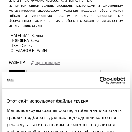
Элегантные мужские лоферы Fabi, выполненные
из мягкой синей замши, украшены кисточками и фирменным
металлическим аксессуаром. Кожаная подошва обеспечивает
гибкую и утонченную посадку, идеально завершая как
формальные, так и smart casual образы с характерным акцентом
итальянского стиля.
- МАТЕРИАЛ: Замша
- ПОДОШВА: Кожа
- ЦВЕТ: Синий
- СДЕЛАНО В ИТАЛИИ
РАЗМЕР
Гид по размерам
40.5
41
41.5
42
42.5
43
44
только 1 Доступна единица
КОЛИЧЕСТВО
Этот сайт использует файлы «куки»
-
+
Мы используем файлы cookie, чтобы анализировать
трафик, подбирать для вас подходящий контент и
рекламу, а также дать вам возможность делиться
ДОБАВИТЬ В КОРЗИНУ
информацией в социальных сетях. Мы передаем