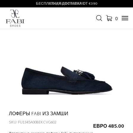
БЕСПЛАТНАЯ ДОСТАВКА ОТ €390
СКИДКИ В РАЗГАРЕ
0
Tog
navi
ЛОФЕРЫ FABI ИЗ ЗАМШИ
SKU: FU1345A00BEKCVG602
ЕВРО 485.00