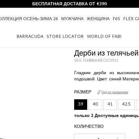
БЕСПЛАТНАЯ ДОСТАВКА ОТ €390
ОЛЛЕКЦИЯ ОСЕНЬ-ЗИМА 26
МУЖЧИНА
ЖЕНЩИНА
F65
FLEX 
HOME
ДЕРБИ ИЗ ТЕЛЯЧЬЕЙ КОЖИ
BARRACUDA
STORE LOCATOR
WORLD OF FABI
Дерби из телячьей
SKU: FU0896A00ECICIY611
Гладкие дерби из высококач
подошвой. Цвет: синий Материа
РАЗМЕР
Гид по размерам
39
40
41
42.5
только 2 Доступные единиц
КОЛИЧЕСТВО