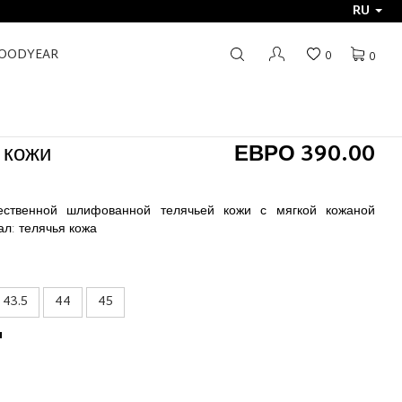
RU
GOODYEAR
0
0
 кожи
ЕВРО 390.00
ественной шлифованной телячьей кожи с мягкой кожаной
л: телячья кожа
43.5
44
45
ы