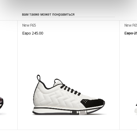
вам также может понравиться
New F65
New F6
Евро 245.00
Евро 2