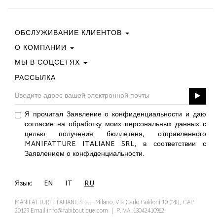
ОБСЛУЖИВАНИЕ КЛИЕНТОВ
О КОМПАНИИ
Свяжитесь С Нами
Условия Покупки
МЫ В СОЦСЕТЯХ
Политика Конфиденциальности
Руководство По Выбору Размера
Политика В Отношении Файлов Cookie
РАССЫЛКА
Facebook
ПОДАРОЧНАЯ КАРТА
Best Of Fabi
Instagram
GPSR
Pinterest
Я прочитал Заявление о конфиденциальности и даю
Twitter
согласие на обработку моих персональных данных с
YouTube
целью получения бюллетеня, отправленного
LinkedIn
MANIFATTURE ITALIANE SRL, в соответствии с
Заявлением о конфиденциальности.
Язык:
EN
IT
RU
MANIFATTURE ITALIANE S.R.L. Milano, Via Carlo Goldoni 10 (MI), CAP
20129
Email:info@fabiboutique.com
| P.IVA: 13042410962