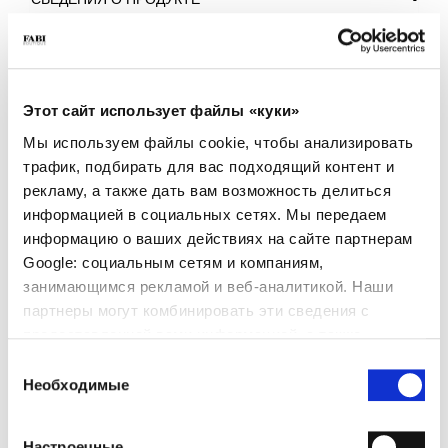
СВЕДЕНИЯ О ПРОДУКТЕ
- Материал: Техническая ткань
- Подошва: Вспененный EVA и резина TPU
- Цвет: Голубой
- Made in Italy
Этот сайт использует файлы «куки»
ПОЧЕМУ ОН ОСОБЕННЫЙ?
Мы используем файлы cookie, чтобы анализировать
трафик, подбирать для вас подходящий контент и
рекламу, а также дать вам возможность делиться
информацией в социальных сетях. Мы передаем
информацию о ваших действиях на сайте партнерам
Google: социальным сетям и компаниям,
занимающимся рекламой и веб-аналитикой. Наши
СДЕЛАНО В ИТАЛИИ
ЛЕГКИЕ И УДОБНЫЕ
РУЧНАЯ РАБОТА
партнеры могут комбинировать эти сведения с
предоставленной вами информацией, а также
данными, которые они получили при использовании
Выбор
вами их сервисов.
Необходимые
согласия
ИСКЛЮЧИТЕЛЬНАЯ
Настроечные