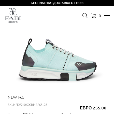
БЕСПЛАТНАЯ ДОСТАВКА ОТ €390
0
Tog
navi
NEW F65
SKU: FD9260X00BMBF65125
ЕВРО 255.00