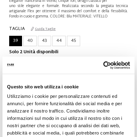
Elegante francesina in vitello, cinque fori, design classico per
uno stile elegante e formale. Realizzata secondo la pregiata tecnica
artigianale Flex per ottenere il massimo del comfort e della flessibilità.
Fondo in cuoio e gomma. COLORE: Blu MATERIALE: VITELLO
TAGLIA
Guida Taglie
39
40
43
44
45
Solo 2 Unità disponibili
QTÀ
-
+
Questo sito web utilizza i cookie
AGGIUNGI AL CARRELLO
Utilizziamo i cookie per personalizzare contenuti ed
annunci, per fornire funzionalità dei social media e per
AGGIUNGI ALLA WISHLIST
analizzare il nostro traffico. Condividiamo inoltre
informazioni sul modo in cui utilizza il nostro sito con i
SPEDIZIONI
nostri partner che si occupano di analisi dei dati web,
pubblicità e social media, i quali potrebbero combinarle