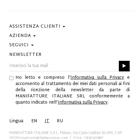
ASSISTENZA CLIENTI
AZIENDA
Contattaci
Condizioni Di Acquisto
SEGUICI
Privacy Policy
Guida Taglie
Cookie Policy
NEWSLETTER
Facebook
Gift Card
Best Of Fabi
Instagram
GPSR
Pinterest
Ho letto e compreso l'
Informativa sulla Privacy
e
Twitter
acconsento al trattamento dei miei dati personali ai fini
YouTube
della ricezione della newsletter da parte di
LinkedIn
MANIFATTURE ITALIANE SRL conformemente a
quanto indicato nell’
Informativa sulla Privacy
.
Lingua:
EN
IT
RU
MANIFATTURE ITALIANE S.R.L. Milano, Via Carlo Goldoni 10 (MI), CAP
20129
Email:info@fabiboutique.com
| P.IVA: 13042410962