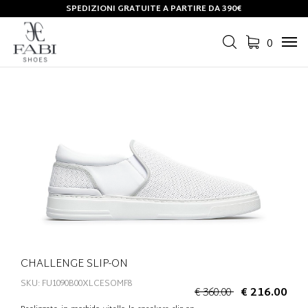
SPEDIZIONI GRATUITE A PARTIRE DA 390€
0
Tog
navi
CHALLENGE SLIP-ON
SKU: FU1090B00XLCESOMF8
€ 360.00
€ 216.00