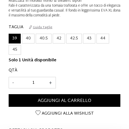
Realizzata in morbido vitello la sneakers slip-on
Fabi è caratterizzata da una tomaia traforata e offre un tocco di eleganza
e versatilità al tuo guardaroba casual. Il fondo in leggerissima EVA XL dona
il massimo della comodità al piede.
TAGLIA
Guida Taglie
39
40
40.5
42
42.5
43
44
45
Solo 1 Unità disponibile
QTÀ
-
+
AGGIUNGI AL CARRELLO
AGGIUNGI ALLA WISHLIST