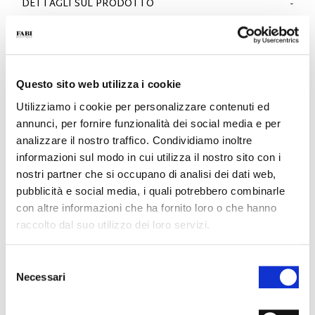
DETTAGLI SUL PRODOTTO
- Materiale: Vitello
- Colore: Bianco
- Fondo: Eva XL
- Made in Italy
Questo sito web utilizza i cookie
PERCHÉ È SPECIALE?
Utilizziamo i cookie per personalizzare contenuti ed
annunci, per fornire funzionalità dei social media e per
analizzare il nostro traffico. Condividiamo inoltre
informazioni sul modo in cui utilizza il nostro sito con i
nostri partner che si occupano di analisi dei dati web,
pubblicità e social media, i quali potrebbero combinarle
con altre informazioni che ha fornito loro o che hanno
MATERIALI PREMIUM
MADE IN ITALY
LEGGEREZZA E
COMFORT
raccolto dal suo utilizzo dei loro servizi.
Selezione
Necessari
del
consenso