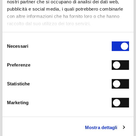
nostri partner che si occupano di analisi dei dati web,
pubblicità e social media, i quali potrebbero combinarle
SPEDIZIONI
con altre informazioni che ha fornito loro o che hanno
raccolto dal suo utilizzo dei loro servizi.
RESI & RIMBORSI
METODI DI PAGAMENTO
Selezione
Necessari
del
NEWSLETTER
consenso
Entra nella community Fabi Shoes e
ottieni il 15% di
sconto sul primo ordine.
Preferenze
Statistiche
Ho letto e compreso l'
Informativa sulla Privacy
e
acconsento al trattamento dei miei dati personali ai fini
della ricezione della newsletter da parte di
Marketing
MANIFATTURE ITALIANE SRL conformemente a
quanto indicato nell’
Informativa sulla Privacy
.
Mostra dettagli