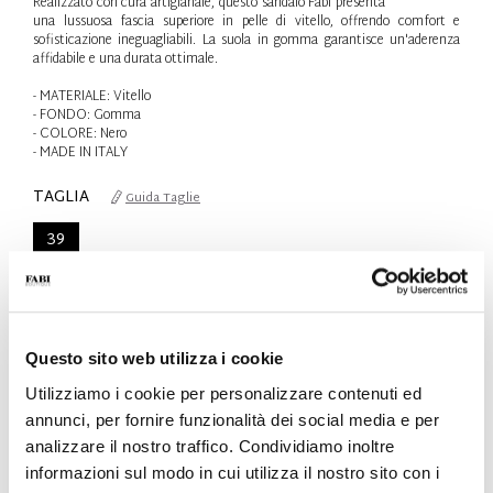
Realizzato con cura artigianale, questo sandalo Fabi presenta
una lussuosa fascia superiore in pelle di vitello, offrendo comfort e
sofisticazione ineguagliabili. La suola in gomma garantisce un'aderenza
affidabile e una durata ottimale.
- MATERIALE: Vitello
- FONDO: Gomma
- COLORE: Nero
- MADE IN ITALY
TAGLIA
Guida Taglie
39
Solo 1 Unità disponibile
QTÀ
-
+
Questo sito web utilizza i cookie
Utilizziamo i cookie per personalizzare contenuti ed
annunci, per fornire funzionalità dei social media e per
AGGIUNGI AL CARRELLO
analizzare il nostro traffico. Condividiamo inoltre
informazioni sul modo in cui utilizza il nostro sito con i
AGGIUNGI ALLA WISHLIST