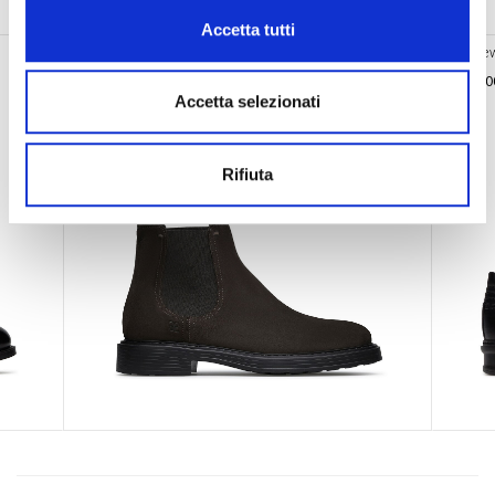
Potrebbero interessarti anche
Accetta tutti
Stivaletto Chelsea Fabi in velour
Fabi Le
€ 430.00
€ 415.0
Accetta selezionati
Rifiuta