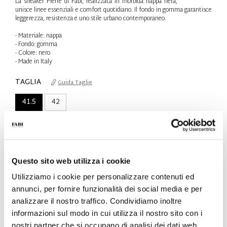
La sneaker Pierre di Fabi, realizzata in morbida nappa nera,
unisce linee essenziali e comfort quotidiano. Il fondo in gomma garantisce
leggerezza, resistenza e uno stile urbano contemporaneo.
- Materiale: nappa
- Fondo: gomma
- Colore: nero
- Made in Italy
TAGLIA
Guida Taglie
41.5
42
Solo 1 Unità disponibile
QTÀ
-
+
Questo sito web utilizza i cookie
Utilizziamo i cookie per personalizzare contenuti ed
annunci, per fornire funzionalità dei social media e per
AGGIUNGI AL CARRELLO
analizzare il nostro traffico. Condividiamo inoltre
AGGIUNGI ALLA WISHLIST
informazioni sul modo in cui utilizza il nostro sito con i
nostri partner che si occupano di analisi dei dati web,