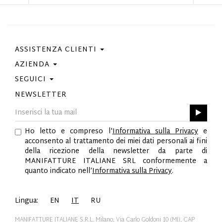
ASSISTENZA CLIENTI
AZIENDA
Contattaci
Condizioni Di Acquisto
SEGUICI
Privacy Policy
Guida Taglie
Cookie Policy
NEWSLETTER
Facebook
Gift Card
Best Of Fabi
Instagram
GPSR
Pinterest
Ho letto e compreso l'
Informativa sulla Privacy
e
Twitter
acconsento al trattamento dei miei dati personali ai fini
YouTube
della ricezione della newsletter da parte di
LinkedIn
MANIFATTURE ITALIANE SRL conformemente a
quanto indicato nell’
Informativa sulla Privacy
.
Lingua:
EN
IT
RU
MANIFATTURE ITALIANE S.R.L. Milano, Via Carlo Goldoni 10 (MI), CAP