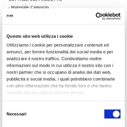
- Materiale: Camoscio
- Fondo: Gomma
- Colore: Verde acqua
- Calzata: Regolare
- Made in Italy
Questo sito web utilizza i cookie
PERCHÉ È SPECIALE?
Utilizziamo i cookie per personalizzare contenuti ed
annunci, per fornire funzionalità dei social media e per
analizzare il nostro traffico. Condividiamo inoltre
informazioni sul modo in cui utilizza il nostro sito con i
nostri partner che si occupano di analisi dei dati web,
pubblicità e social media, i quali potrebbero combinarle
con altre informazioni che ha fornito loro o che hanno
MATERIALI PREMIUM
MADE IN ITALY
LEGGEREZZA E
COMFORT
raccolto dal suo utilizzo dei loro servizi.
Selezione
Necessari
del
consenso