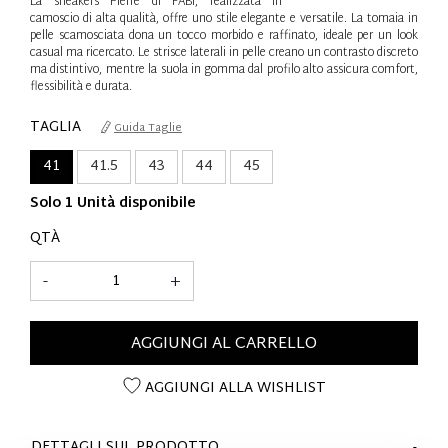
La sneakers Pierre di FABI, realizzata in
camoscio di alta qualità, offre uno stile elegante e versatile. La tomaia in
pelle scamosciata dona un tocco morbido e raffinato, ideale per un look
casual ma ricercato. Le strisce laterali in pelle creano un contrasto discreto
ma distintivo, mentre la suola in gomma dal profilo alto assicura comfort,
flessibilità e durata.
TAGLIA
Guida Taglie
41
41.5
43
44
45
Solo 1 Unità disponibile
QTÀ
-
+
AGGIUNGI AL CARRELLO
AGGIUNGI ALLA WISHLIST
DETTAGLI SUL PRODOTTO