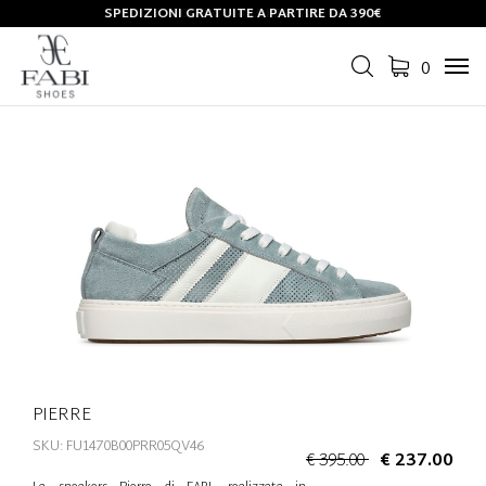
SPEDIZIONI GRATUITE A PARTIRE DA 390€
0
Tog
navi
PIERRE
SKU: FU1470B00PRR05QV46
€ 395.00
€ 237.00