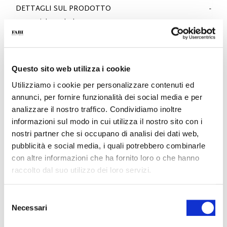
DETTAGLI SUL PRODOTTO
- Materiale: Nabuk
- Fondo: Lattice in vero caucciù
- Colore: Sabbia
- Made in Italy
- Calzata: Regolare
Questo sito web utilizza i cookie
PERCHÉ È SPECIALE?
Utilizziamo i cookie per personalizzare contenuti ed
annunci, per fornire funzionalità dei social media e per
analizzare il nostro traffico. Condividiamo inoltre
informazioni sul modo in cui utilizza il nostro sito con i
nostri partner che si occupano di analisi dei dati web,
pubblicità e social media, i quali potrebbero combinarle
con altre informazioni che ha fornito loro o che hanno
MATERIALI PREMIUM
MADE IN ITALY
LEGGEREZZA E
raccolto dal suo utilizzo dei loro servizi.
COMFORT
Selezione
Necessari
del
consenso