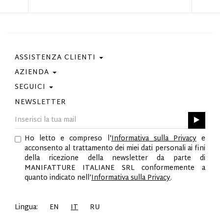
ASSISTENZA CLIENTI
AZIENDA
Contattaci
Condizioni Di Acquisto
SEGUICI
Privacy Policy
Guida Taglie
Cookie Policy
NEWSLETTER
Facebook
Gift Card
Best Of Fabi
Instagram
GPSR
Pinterest
Ho letto e compreso l'
Informativa sulla Privacy
e
Twitter
acconsento al trattamento dei miei dati personali ai fini
YouTube
della ricezione della newsletter da parte di
LinkedIn
MANIFATTURE ITALIANE SRL conformemente a
quanto indicato nell’
Informativa sulla Privacy
.
Lingua:
EN
IT
RU