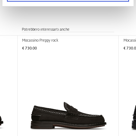
Potrebbero interessarti anche
Mocassino Preppy rock
Mocassi
€ 730.00
€ 730.