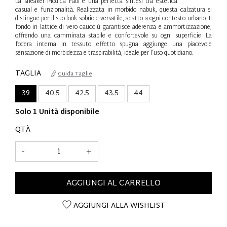
La sneaker Modica Fabi è una perfetta sintesi tra estetica
casual e funzionalità. Realizzata in morbido nabuk, questa calzatura si
distingue per il suo look sobrio e versatile, adatto a ogni contesto urbano. Il
fondo in lattice di vero caucciù garantisce aderenza e ammortizzazione,
offrendo una camminata stabile e confortevole su ogni superficie. La
fodera interna in tessuto effetto spugna aggiunge una piacevole
sensazione di morbidezza e traspirabilità, ideale per l’uso quotidiano.
TAGLIA
Guida Taglie
39
40.5
42.5
43.5
44
Solo 1 Unità disponibile
QTÀ
-
+
AGGIUNGI AL CARRELLO
AGGIUNGI ALLA WISHLIST