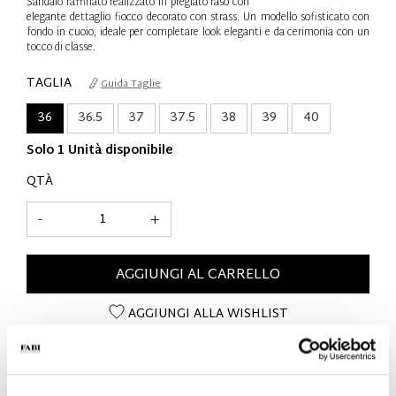
Sandalo raffinato realizzato in pregiato raso con
elegante dettaglio fiocco decorato con strass. Un modello sofisticato con
fondo in cuoio, ideale per completare look eleganti e da cerimonia con un
tocco di classe.
TAGLIA
Guida Taglie
36
36.5
37
37.5
38
39
40
Solo 1 Unità disponibile
QTÀ
-
+
AGGIUNGI AL CARRELLO
AGGIUNGI ALLA WISHLIST
DETTAGLI SUL PRODOTTO
- Materiale: Raso