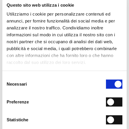
- Fondo: Cuoio
Questo sito web utilizza i cookie
- Tacco: 80mm
Utilizziamo i cookie per personalizzare contenuti ed
- Made in Italy
annunci, per fornire funzionalità dei social media e per
PERCHÉ È SPECIALE?
analizzare il nostro traffico. Condividiamo inoltre
informazioni sul modo in cui utilizza il nostro sito con i
nostri partner che si occupano di analisi dei dati web,
pubblicità e social media, i quali potrebbero combinarle
con altre informazioni che ha fornito loro o che hanno
raccolto dal suo utilizzo dei loro servizi.
MATERIALI PREMIUM
MADE IN ITALY
LAVORAZIONE
ARTIGIANALE
Selezione
Necessari
del
consenso
SPEDIZIONI
Preferenze
RESI & RIMBORSI
METODI DI PAGAMENTO
Statistiche
NEWSLETTER