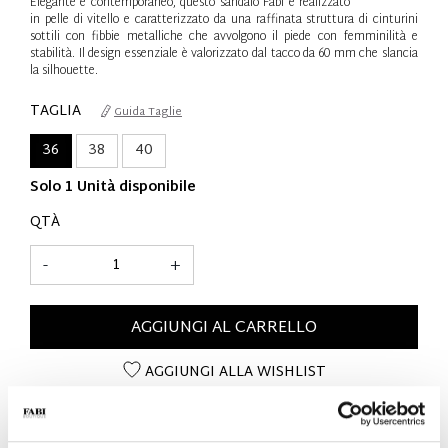
Elegante e contemporaneo, questo sandalo Fabi è realizzato
in pelle di vitello e caratterizzato da una raffinata struttura di cinturini
sottili con fibbie metalliche che avvolgono il piede con femminilità e
stabilità. Il design essenziale è valorizzato dal tacco da 60 mm che slancia
la silhouette.
TAGLIA
Guida Taglie
36
38
40
Solo 1 Unità disponibile
QTÀ
-
+
AGGIUNGI AL CARRELLO
AGGIUNGI ALLA WISHLIST
DETTAGLI SUL PRODOTTO