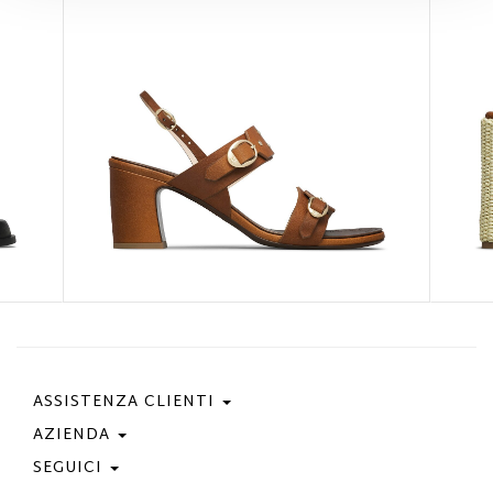
ASSISTENZA CLIENTI
AZIENDA
Contattaci
Condizioni Di Acquisto
SEGUICI
Privacy Policy