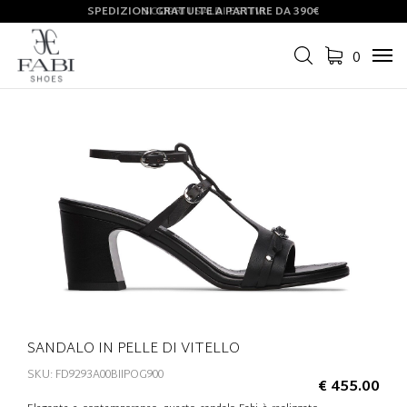
SPEDIZIONI GRATUITE A PARTIRE DA 390€
SCOPRI I SALDI ESTIVI
0
Tog
navi
SANDALO IN PELLE DI VITELLO
SKU: FD9293A00BIIPOG900
€ 455.00