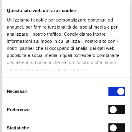
- Materiale: Pelle di vitello
- Fondo: Cuoio
Questo sito web utilizza i cookie
- Tacco: 60 mm
- Colore: Nero
Utilizziamo i cookie per personalizzare contenuti ed
- Made in Italy
annunci, per fornire funzionalità dei social media e per
analizzare il nostro traffico. Condividiamo inoltre
PERCHÉ È SPECIALE?
informazioni sul modo in cui utilizza il nostro sito con i
nostri partner che si occupano di analisi dei dati web,
pubblicità e social media, i quali potrebbero combinarle
con altre informazioni che ha fornito loro o che hanno
raccolto dal suo utilizzo dei loro servizi.
Selezione
MATERIALI PREMIUM
MADE IN ITALY
LAVORAZIONE
ARTIGIANALE
Necessari
del
consenso
SPEDIZIONI
Preferenze
RESI & RIMBORSI
Statistiche
METODI DI PAGAMENTO