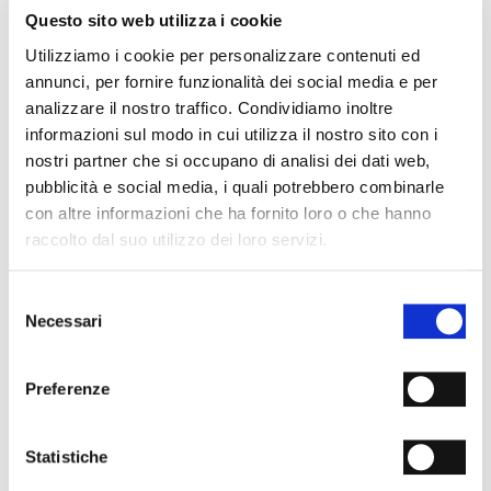
- Fondo: Cuoio
Questo sito web utilizza i cookie
- Colore: Nero
Utilizziamo i cookie per personalizzare contenuti ed
- Made in Italy
annunci, per fornire funzionalità dei social media e per
PERCHÉ È SPECIALE?
analizzare il nostro traffico. Condividiamo inoltre
informazioni sul modo in cui utilizza il nostro sito con i
nostri partner che si occupano di analisi dei dati web,
pubblicità e social media, i quali potrebbero combinarle
con altre informazioni che ha fornito loro o che hanno
raccolto dal suo utilizzo dei loro servizi.
MATERIALI PREMIUM
MADE IN ITALY
LAVORAZIONE
Selezione
ARTIGIANALE
Necessari
del
consenso
SPEDIZIONI
Preferenze
RESI & RIMBORSI
METODI DI PAGAMENTO
Statistiche