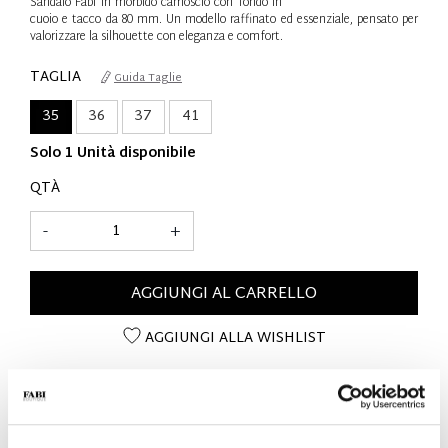
Sandalo Fabi in morbido camoscio con fondo in
cuoio e tacco da 80 mm. Un modello raffinato ed essenziale, pensato per
valorizzare la silhouette con eleganza e comfort.
TAGLIA
Guida Taglie
35
36
37
41
Solo 1 Unità disponibile
QTÀ
-
+
AGGIUNGI AL CARRELLO
AGGIUNGI ALLA WISHLIST
DETTAGLI SUL PRODOTTO
- Materiale: Camoscio
- Tacco: 80mm